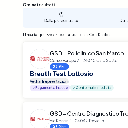
Sono stati trovati 14 risultati
Ordina i risultati
Dalla più vicina a te
Dall
14 risultati per Breath Test Lattosio Fara Gera D'adda
GSD - Policlinico San Marco
Corso Europa 7 - 24040 Osio Sotto
6.9 km
Breath Test Lattosio
Vedi altre prestazioni
Pagamento in sede
Conferma immediata
GSD - Centro Diagnostico Tre
Via Rossini 1 - 24047 Treviglio
8.2 km