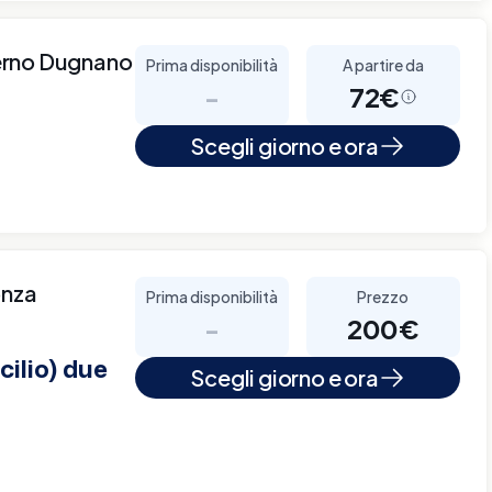
erno Dugnano
Prima disponibilità
A partire da
-
72€
Scegli giorno e ora
onza
Prima disponibilità
Prezzo
-
200€
cilio) due
Scegli giorno e ora