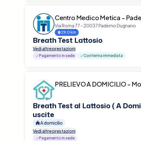
Centro Medico Metica - Pad
Via Roma 77 - 20037 Paderno Dugnano
29.0 km
Breath Test Lattosio
Vedi altre prestazioni
Pagamento in sede
Conferma immediata
PRELIEVO A DOMICILIO - M
Breath Test al Lattosio ( A Domi
uscite
A domicilio
Vedi altre prestazioni
Pagamento in sede