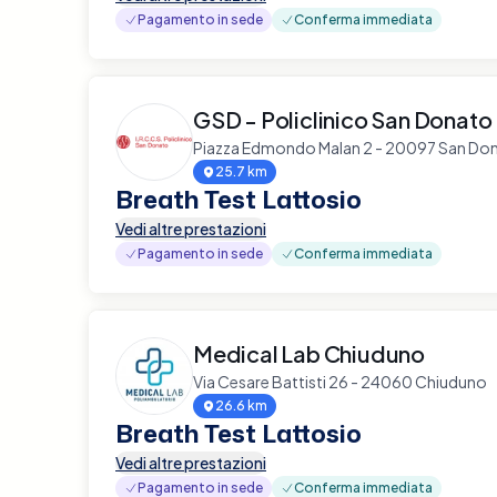
Pagamento in sede
Conferma immediata
GSD - Policlinico San Donato
Piazza Edmondo Malan 2 - 20097 San Don
25.7 km
Breath Test Lattosio
Vedi altre prestazioni
Pagamento in sede
Conferma immediata
Medical Lab Chiuduno
Via Cesare Battisti 26 - 24060 Chiuduno
26.6 km
Breath Test Lattosio
Vedi altre prestazioni
Pagamento in sede
Conferma immediata