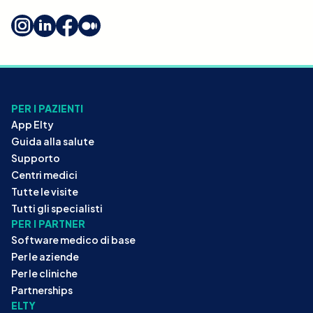
PER I PAZIENTI
App Elty
Guida alla salute
Supporto
Centri medici
Tutte le visite
Tutti gli specialisti
PER I PARTNER
Software medico di base
Per le aziende
Per le cliniche
Partnerships
ELTY