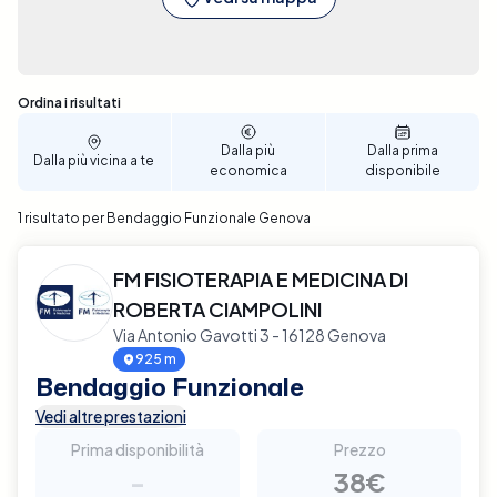
Sono stati trovati 1 risultati
Ordina i risultati
Dalla più
Dalla prima
Dalla più vicina a te
economica
disponibile
1 risultato per Bendaggio Funzionale Genova
FM FISIOTERAPIA E MEDICINA DI
ROBERTA CIAMPOLINI
Via Antonio Gavotti 3 - 16128 Genova
925 m
Bendaggio Funzionale
Vedi altre prestazioni
Prima disponibilità
Prezzo
-
38€