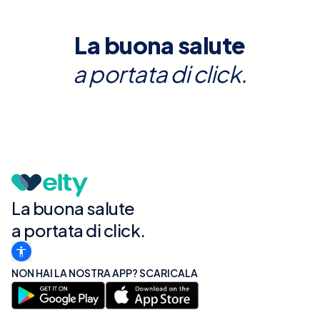
La buona salute
a portata di click.
La buona salute
a portata di click.
NON HAI LA NOSTRA APP? SCARICALA