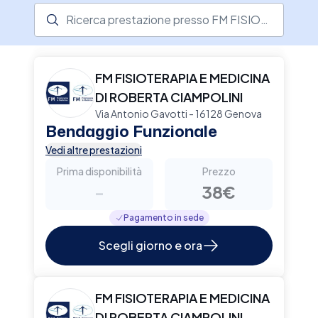
offerte vi sono ortopedia, dermatologia,
Ricerca prestazione presso il centro medico
medicina legale, podologia, nutrizione e
ostetricia. La struttura si avvale di professionisti
altamente qualificati e dispone di moderne
attrezzature per garantire i più alti standard
FM FISIOTERAPIA E MEDICINA
terapeutici. Se desideri prenotare una visita,
DI ROBERTA CIAMPOLINI
scegli Elty per una prenotazione sicura e
Via Antonio Gavotti - 16128 Genova
veloce.
Bendaggio Funzionale
Vedi altre prestazioni
Prima disponibilità
Prezzo
-
38€
Pagamento in sede
Scegli giorno e ora
FM FISIOTERAPIA E MEDICINA
DI ROBERTA CIAMPOLINI