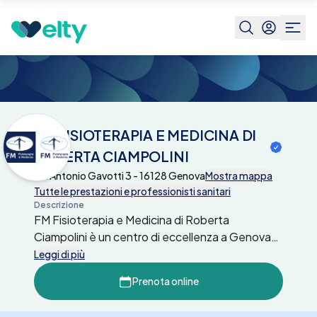
Centri medici
FM FISIOTERAPIA E MEDICINA
DI ROBERTA CIAMPOLINI
FM FISIOTERAPIA E MEDICINA DI
ROBERTA CIAMPOLINI
Via Antonio Gavotti 3 - 16128 Genova
Mostra mappa
Tutte le prestazioni e professionisti sanitari
Descrizione
FM Fisioterapia e Medicina di Roberta
Ciampolini è un centro di eccellenza a Genova
specializzato in riabilitazione e fisioterapia.
Leggi di più
Attivo dal 2001, il centro offre un'ampia gamma
Prenota online
di servizi tra cui fisioterapia, idrokinesiterapia, e
trattamenti osteopatici. Tra le specializzazioni