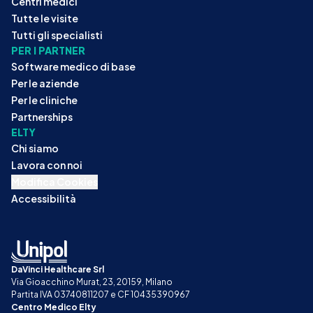
Centri medici
Tutte le visite
Tutti gli specialisti
PER I PARTNER
Software medico di base
Per le aziende
Per le cliniche
Partnerships
ELTY
Chi siamo
Lavora con noi
Modifica Cookies
Accessibilità
DaVinci Healthcare Srl
Via Gioacchino Murat, 23, 20159, Milano
Partita IVA 03740811207 e CF 10435390967
Centro Medico Elty