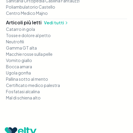
Sanitaria Ortopedia Casilina Fantauzzi
Poliambulatorio Castello
Centro Medico Majno
Articoli più letti
Vedi tutti
Catarro in gola
Tosse e dolore al petto
Neutrofili
Gamma GT alta
Macchie rosse sulla pelle
Vomito giallo
Bocca amara
Ugola gonfia
Pallina sotto al mento
Certificato medico palestra
Fosfatasi alcalina
Mal di schiena alto