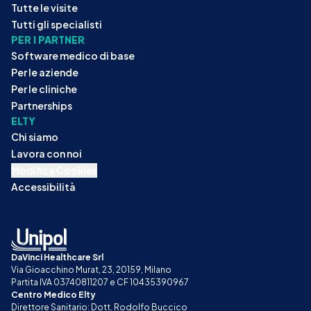
Tutte le visite
Tutti gli specialisti
PER I PARTNER
Software medico di base
Per le aziende
Per le cliniche
Partnerships
ELTY
Chi siamo
Lavora con noi
Modifica Cookies
Accessibilità
DaVinci Healthcare Srl
Via Gioacchino Murat, 23, 20159, Milano
Partita IVA 03740811207 e CF 10435390967
Centro Medico Elty
Direttore Sanitario: Dott. Rodolfo Buccico