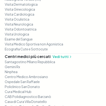
Visita Dermatologica
Visita Ginecologica
Visita Cardiologica
Visita Oculistica
Visita Neurologica
Visita Odontoiatrica
Visita Urologica
Esame del Sangue
Visita Medico Sportiva non Agonistica
Ecografia Cute e Sottocute
Centri medici più cercati
Vedi tutti
Santagostino Milano Repubblica
Gemini Rx
Ninphea
Centro Medico Ambrosiano
Ospedale San Raffaele
Policlinico San Donato
Cura Medical Hub
CAB Polidiagnostico Barzanò
Casa di Cura Villa Donatello