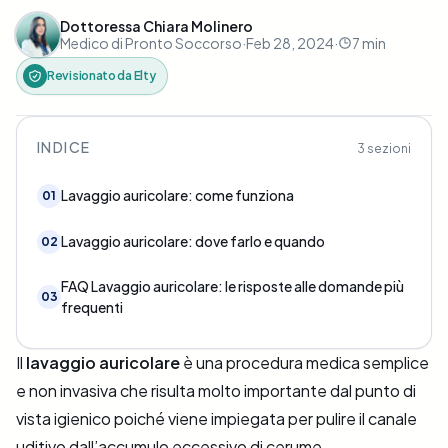
Dottoressa Chiara Molinero
Medico di Pronto Soccorso
·
Feb 28, 2024
·
7
min
Revisionato da
Elty
INDICE
3
sezioni
Lavaggio auricolare: come funziona
01
Lavaggio auricolare: dove farlo e quando
02
FAQ Lavaggio auricolare: le risposte alle domande più
03
frequenti
Il
lavaggio auricolare
è una procedura medica semplice
e non invasiva che risulta molto importante dal punto di
vista igienico poiché viene impiegata per pulire il canale
uditivo dall’accumulo eccessivo di cerume.