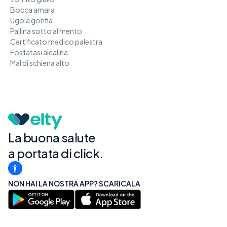
Bocca amara
Ugola gonfia
Pallina sotto al mento
Certificato medico palestra
Fosfatasi alcalina
Mal di schiena alto
La buona salute
a portata di click.
NON HAI LA NOSTRA APP? SCARICALA