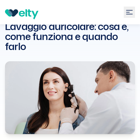
Guide
Otorinolaringoiatria
Lavaggio auricolare: cosa
è, come funziona e
Lavaggio auricolare: cosa è,
quando farlo
come funziona e quando
farlo