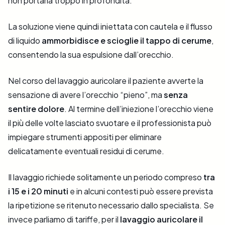
non portarla troppo in profondità.
La soluzione viene quindi iniettata con cautela e il flusso
di liquido
ammorbidisce e scioglie il tappo di cerume
,
consentendo la sua espulsione dall’orecchio.
Nel corso del lavaggio auricolare il paziente avverte la
sensazione di avere l’orecchio “pieno”, ma
senza
sentire dolore
. Al termine dell’iniezione l’orecchio viene
il più delle volte lasciato svuotare e il professionista può
impiegare strumenti appositi per eliminare
delicatamente eventuali residui di cerume.
Il lavaggio richiede solitamente un periodo compreso
tra
i 15 e i 20 minuti
e in alcuni contesti può essere prevista
la ripetizione se ritenuto necessario dallo specialista. Se
invece parliamo di tariffe, per il
lavaggio auricolare il