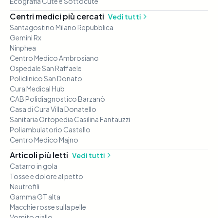
Ecografia Cute e Sottocute
Centri medici più cercati
Vedi tutti
Santagostino Milano Repubblica
Gemini Rx
Ninphea
Centro Medico Ambrosiano
Ospedale San Raffaele
Policlinico San Donato
Cura Medical Hub
CAB Polidiagnostico Barzanò
Casa di Cura Villa Donatello
Sanitaria Ortopedia Casilina Fantauzzi
Poliambulatorio Castello
Centro Medico Majno
Articoli più letti
Vedi tutti
Catarro in gola
Tosse e dolore al petto
Neutrofili
Gamma GT alta
Macchie rosse sulla pelle
Vomito giallo