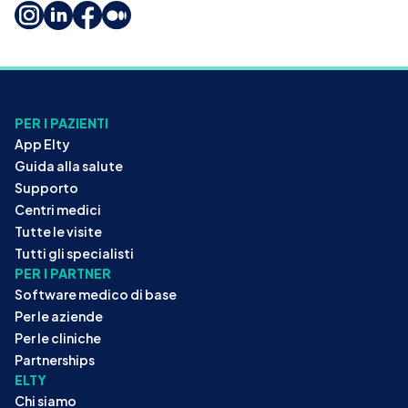
PER I PAZIENTI
App Elty
Guida alla salute
Supporto
Centri medici
Tutte le visite
Tutti gli specialisti
PER I PARTNER
Software medico di base
Per le aziende
Per le cliniche
Partnerships
ELTY
Chi siamo