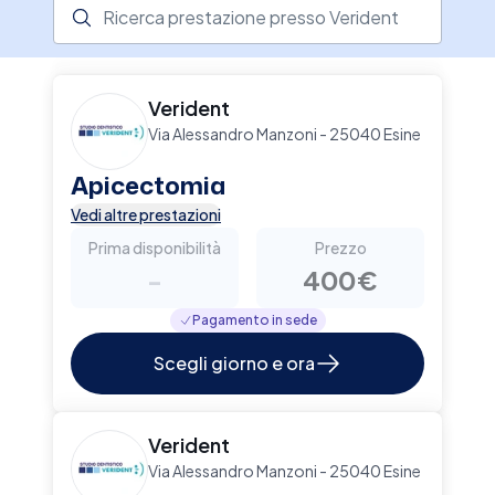
Ricerca prestazione presso il centro medico
alta qualità. Lo studio è aperto dal lunedì al
venerdì, dalle 9:00 alle 12:00 e dalle 13:00 alle
19:00, e vanta convenzioni con numerosi enti e
assicurazioni. Per prenotare una visita, affidati a
Verident
Elty per un servizio rapido e sicuro.
Via Alessandro Manzoni - 25040 Esine
Apicectomia
Vedi altre prestazioni
Prima disponibilità
Prezzo
-
400€
Pagamento in sede
Scegli giorno e ora
Verident
Via Alessandro Manzoni - 25040 Esine