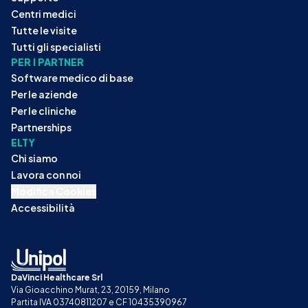
Centri medici
Tutte le visite
Tutti gli specialisti
PER I PARTNER
Software medico di base
Per le aziende
Per le cliniche
Partnerships
ELTY
Chi siamo
Lavora con noi
Modifica Cookies
Accessibilità
DaVinci Healthcare Srl
Via Gioacchino Murat, 23, 20159, Milano
Partita IVA 03740811207 e CF 10435390967