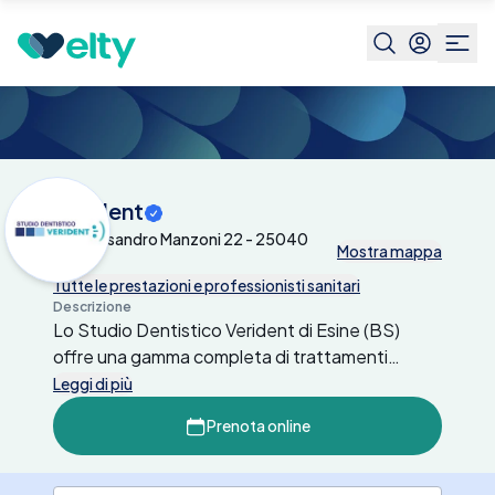
Centri medici
Verident
Verident
Via Alessandro Manzoni 22 - 25040
Mostra mappa
Esine
Tutte le prestazioni e professionisti sanitari
Descrizione
Lo Studio Dentistico Verident di Esine (BS)
offre una gamma completa di trattamenti
odontoiatrici, tra cui chirurgia mini-invasiva,
Leggi di più
conservativa ed estetica, endodonzia,
Prenota online
ortodonzia, parodontologia, e implantologia.
Dotato di tecnologie avanzate come il laser
dentale e Invisalign, il centro garantisce cure di