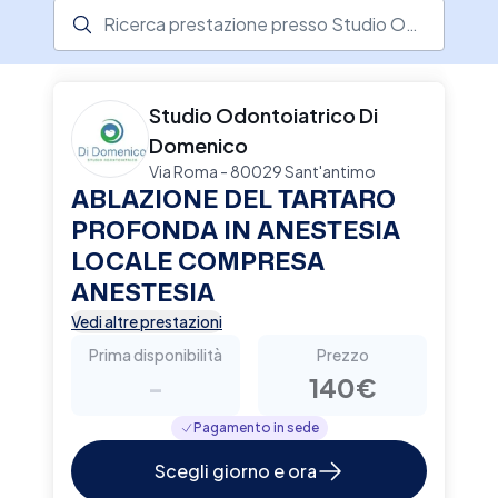
specifiche praticate dal responsabile Dott.
Ricerca prestazione presso il centro medico
Salvatore Di Domenico, si avvale della
collaborazione di un team di stimati
professionisti
Studio Odontoiatrico Di
Domenico
Via Roma - 80029 Sant'antimo
ABLAZIONE DEL TARTARO
PROFONDA IN ANESTESIA
LOCALE COMPRESA
ANESTESIA
Vedi altre prestazioni
Prima disponibilità
Prezzo
-
140€
Pagamento in sede
Scegli giorno e ora