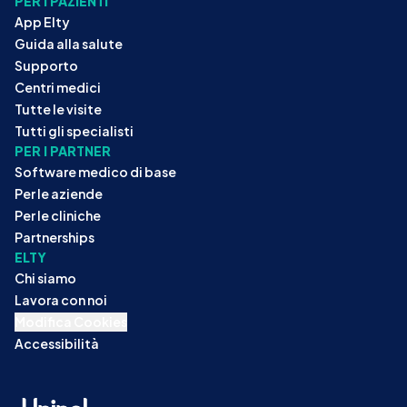
PER I PAZIENTI
App Elty
Guida alla salute
Supporto
Centri medici
Tutte le visite
Tutti gli specialisti
PER I PARTNER
Software medico di base
Per le aziende
Per le cliniche
Partnerships
ELTY
Chi siamo
Lavora con noi
Modifica Cookies
Accessibilità