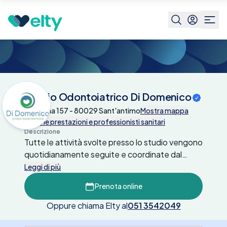
Centri medici
Studio Odontoiatrico Di
Domenico
Studio Odontoiatrico Di Domenico
Via Roma 157 - 80029 Sant'antimo
Mostra mappa
Tutte le prestazioni e professionisti sanitari
Descrizione
Tutte le attività svolte presso lo studio vengono
quotidianamente seguite e coordinate dal
Dott. Salvatore Di Domenico, con passione ed
Leggi di più
impegno grazie alla pluriennale esperienza
Prenota online
acquisita ed ai continui aggiornamenti sulle più
moderne ed avanzate tecniche. Per tutte le
Oppure chiama Elty al
051 3542049
attività descritte, Il centro oltre alle prestazioni