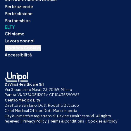
Per le aziende
Per le cliniche
Partnerships
ELTY
Chi siamo
Lavora con noi
Modifica Cookies
Accessibilità
DaVinci Healthcare Srl
Via Gioacchino Murat, 23, 20159, Milano
Partita IVA 03740811207 e CF 10435390967
Centro Medico Elty
Direttore Sanitario: Dott. Rodolfo Buccico
Chief Medical Officer: Dott. Mario Improta
Elty è un marchio registrato di: DaVinci Healthcare Srl | All rights 
reserved
|
Privacy Policy
|
Terms & Conditions
|
Cookies & Policy