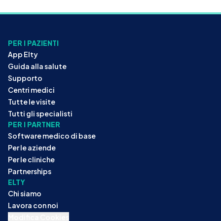
PER I PAZIENTI
App Elty
Guida alla salute
Supporto
Centri medici
Tutte le visite
Tutti gli specialisti
PER I PARTNER
Software medico di base
Per le aziende
Per le cliniche
Partnerships
ELTY
Chi siamo
Lavora con noi
Modifica Cookies