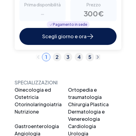
Prima disponibilità
Prezzo
-
300€
Pagamento in sede
Scegli giorno e ora
1
2
3
4
5
SPECIALIZZAZIONI
Ginecologia ed
Ortopedia e
Ostetricia
traumatologia
Otorinolaringoiatria
Chirurgia Plastica
Nutrizione
Dermatologia e
Venereologia
Gastroenterologia
Cardiologia
Angiologia
Urologia