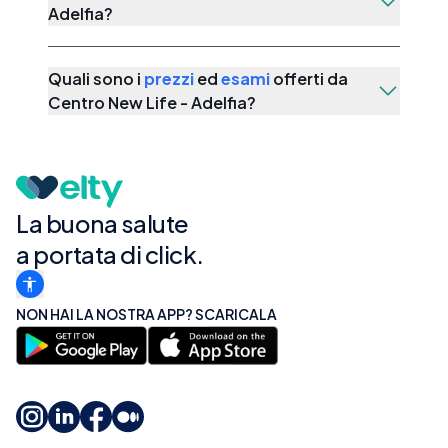
Adelfia
?
Quali sono i
prezzi
ed
esami
offerti da
Centro New Life - Adelfia
?
La buona salute
a portata di click.
NON HAI LA NOSTRA APP? SCARICALA