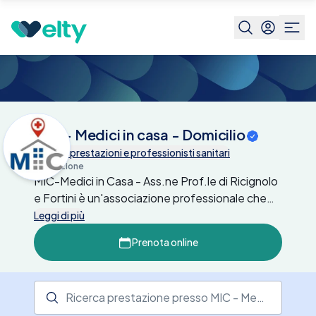
Centri medici
MIC - Medici in casa - Domicilio
MIC - Medici in casa - Domicilio
Tutte le prestazioni e professionisti sanitari
Descrizione
MIC-Medici in Casa - Ass.ne Prof.le di Ricignolo
e Fortini è un'associazione professionale che
offre servizi medici domiciliari, permettendo ai
Leggi di più
pazienti di ricevere assistenza sanitaria
Prenota online
direttamente a casa. Questo servizio è
particolarmente utile per coloro che hanno
difficoltà a spostarsi o preferiscono evitare
Ricerca prestazione presso il centro medico
lunghi tempi di attesa negli studi medici. Il team