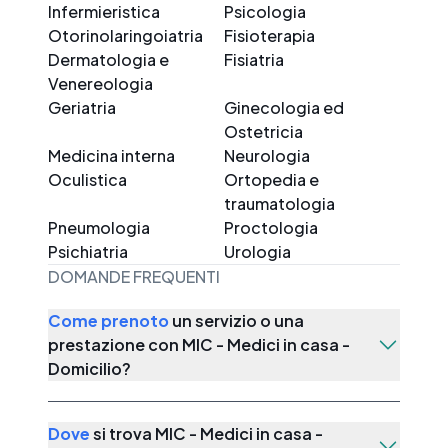
Infermieristica
Psicologia
Otorinolaringoiatria
Fisioterapia
Dermatologia e
Fisiatria
Venereologia
Geriatria
Ginecologia ed
Ostetricia
Medicina interna
Neurologia
Oculistica
Ortopedia e
traumatologia
Pneumologia
Proctologia
Psichiatria
Urologia
DOMANDE FREQUENTI
Come prenoto
un servizio o una
prestazione con
MIC - Medici in casa -
Domicilio
?
Dove
si trova
MIC - Medici in casa -