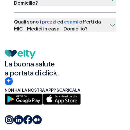
Domicilio
?
Quali sono i
prezzi
ed
esami
offerti da
MIC - Medici in casa - Domicilio
?
La buona salute
a portata di click.
NON HAI LA NOSTRA APP? SCARICALA