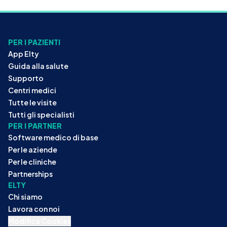
PER I PAZIENTI
App Elty
Guida alla salute
Supporto
Centri medici
Tutte le visite
Tutti gli specialisti
PER I PARTNER
Software medico di base
Per le aziende
Per le cliniche
Partnerships
ELTY
Chi siamo
Lavora con noi
Modifica Cookies