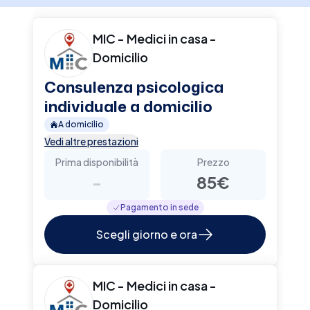
è composto da medici qualificati che coprono
diverse specializzazioni, garantendo cure
complete e personalizzate.
MIC - Medici in casa -
Domicilio
Consulenza psicologica
individuale a domicilio
A domicilio
Vedi altre prestazioni
Prima disponibilità
Prezzo
-
85€
Pagamento in sede
Scegli giorno e ora
MIC - Medici in casa -
Domicilio