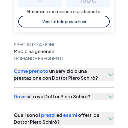
-
150€
Al momento non ci sono orari disponibili
Vedi tutte le prestazioni
SPECIALIZZAZIONI
Medicina generale
DOMANDE FREQUENTI
Come prenoto
un servizio o una
prestazione con
Dottor Piero Schirò
?
Dove
si trova
Dottor Piero Schirò
?
Quali sono i
prezzi
ed
esami
offerti da
Dottor Piero Schirò
?