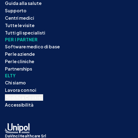
Guida alla salute
Supporto
Centri medici
Tutte le visite
Tutti gli specialisti
PER I PARTNER
Software medico di base
Per le aziende
Per le cliniche
Partnerships
ELTY
Chi siamo
Lavora con noi
Modifica Cookies
Accessibilità
DaVinci Healthcare Srl