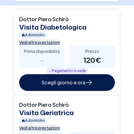
a rimettermi in gioco per rispondere al meglio
alle esigenze del paziente secondo un
approccio di tipo olistico e multidisciplinare
Dottor Piero Schirò
integrato. Offro consulenze private e cure
Visita Diabetologica
altamente personalizzate anche a domicilio.
A domicilio
Vedi altre prestazioni
Prima disponibilità
Prezzo
-
120€
Pagamento in sede
Scegli giorno e ora
Dottor Piero Schirò
Visita Geriatrica
A domicilio
Vedi altre prestazioni