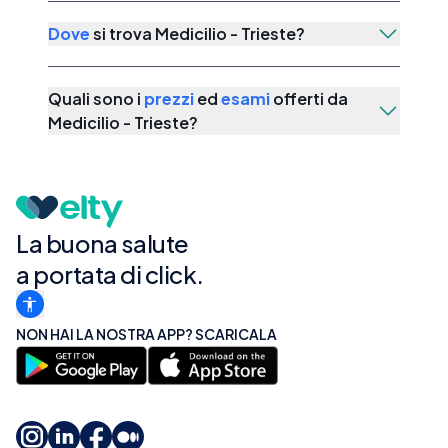
Dove
si trova
Medicilio - Trieste
?
Quali sono i
prezzi
ed
esami
offerti da
Medicilio - Trieste
?
La buona salute
a portata di click.
NON HAI LA NOSTRA APP? SCARICALA