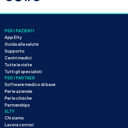
PER I PAZIENTI
App Elty
Guida alla salute
Supporto
Centri medici
Tutte le visite
Tutti gli specialisti
PER I PARTNER
Software medico di base
Per le aziende
Per le cliniche
Partnerships
ELTY
Chi siamo
Lavora con noi