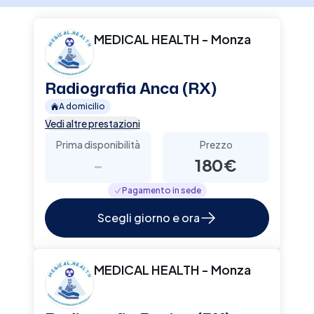
tecnologie all'avanguardia per fornire diagnosi
accurate e trattamenti efficaci. Medical Health
si impegna a promuovere il benessere dei
MEDICAL HEALTH - Monza
lavoratori attraverso programmi di prevenzione
personalizzati e formazione specifica in materia
di sicurezza sul lavoro.
Radiografia Anca (RX)
A domicilio
Vedi altre prestazioni
Prima disponibilità
Prezzo
-
180€
Pagamento in sede
Scegli giorno e ora
MEDICAL HEALTH - Monza