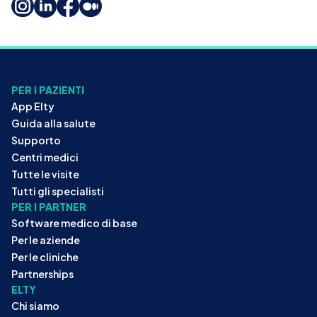
PER I PAZIENTI
App Elty
Guida alla salute
Supporto
Centri medici
Tutte le visite
Tutti gli specialisti
PER I PARTNER
Software medico di base
Per le aziende
Per le cliniche
Partnerships
ELTY
Chi siamo