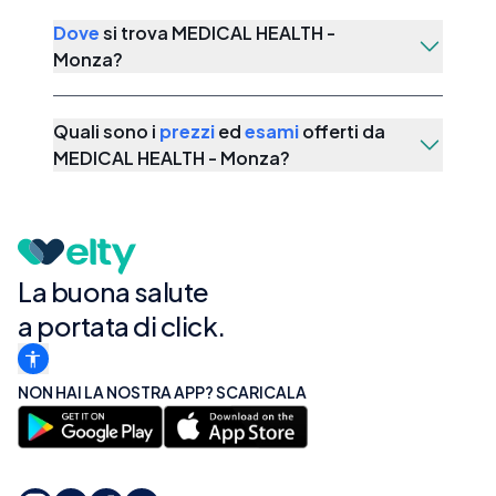
Dove
si trova
MEDICAL HEALTH -
Monza
?
Quali sono i
prezzi
ed
esami
offerti da
MEDICAL HEALTH - Monza
?
La buona salute
a portata di click.
NON HAI LA NOSTRA APP? SCARICALA