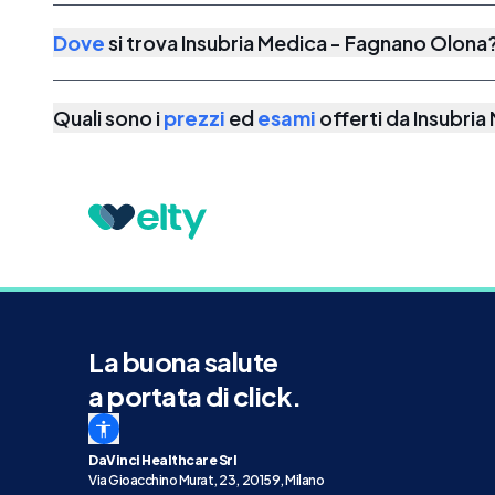
Dove
si trova
Insubria Medica - Fagnano Olona
Quali sono i
prezzi
ed
esami
offerti da
Insubria
La buona salute
a portata di click.
DaVinci Healthcare Srl
Via Gioacchino Murat, 23, 20159, Milano