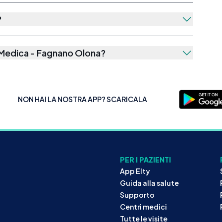
?
 Medica - Fagnano Olona
?
NON HAI LA NOSTRA APP? SCARICALA
PER I PAZIENTI
App Elty
Guida alla salute
Supporto
Centri medici
Tutte le visite