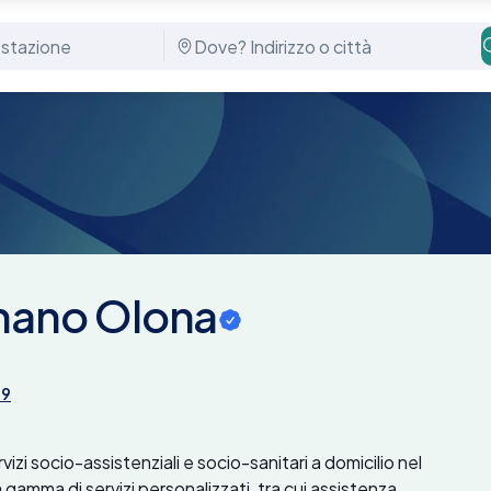
gnano Olona
49
izi socio-assistenziali e socio-sanitari a domicilio nel
 gamma di servizi personalizzati, tra cui assistenza