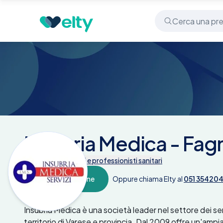
Centri medici
Insubria Medica - Fagnano Olona
Insubria Medica - Fa
Tutte le prestazioni e professionisti sanitari
Prenota online
Oppure chiama Elty al
051 35420
Descrizione
Insubria Medica è una società leader nel settore dei serv
territorio di Varese e provincia. Dal 2009 offre un'ampia