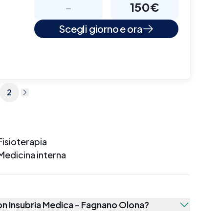
-
150€
Scegli giorno e ora
2
Fisioterapia
Medicina interna
con
Insubria Medica - Fagnano Olona
?