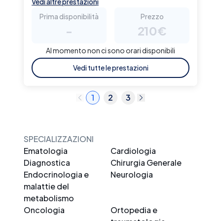
Vedi altre prestazioni
Prima disponibilità
Prezzo
-
210€
Al momento non ci sono orari disponibili
Vedi tutte le prestazioni
1
2
3
SPECIALIZZAZIONI
Ematologia
Cardiologia
Diagnostica
Chirurgia Generale
Endocrinologia e
Neurologia
malattie del
metabolismo
Oncologia
Ortopedia e