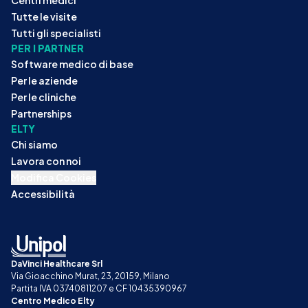
Centri medici
Tutte le visite
Tutti gli specialisti
PER I PARTNER
Software medico di base
Per le aziende
Per le cliniche
Partnerships
ELTY
Chi siamo
Lavora con noi
Modifica Cookies
Accessibilità
DaVinci Healthcare Srl
Via Gioacchino Murat, 23, 20159, Milano
Partita IVA 03740811207 e CF 10435390967
Centro Medico Elty