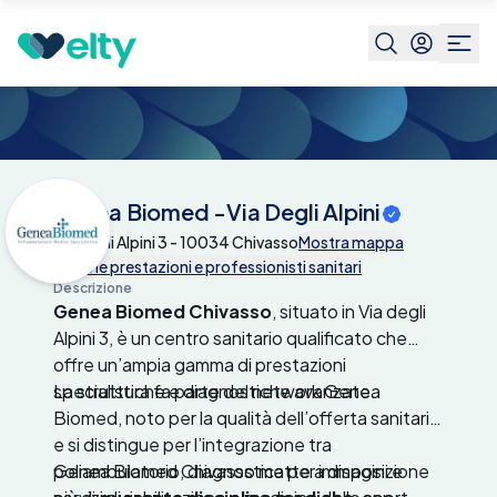
Centri medici
Genea Biomed -Via Degli Alpini
Genea Biomed -Via Degli Alpini
Via Degli Alpini 3 - 10034 Chivasso
Mostra mappa
Tutte le prestazioni e professionisti sanitari
Descrizione
Genea Biomed Chivasso
, situato in Via degli
Alpini 3, è un centro sanitario qualificato che
offre un’ampia gamma di prestazioni
specialistiche e diagnostiche avanzate.
La struttura fa parte del network Genea
Biomed, noto per la qualità dell’offerta sanitaria,
e si distingue per l’integrazione tra
poliambulatorio, diagnostica per immagini e
Genea Biomed Chivasso mette a disposizione