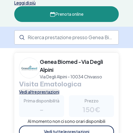
efficiente e personalizzato.
in pochi click a visite specialistiche e
Leggi di più
diagnostica di qualità
. Riduci i tempi di attesa
Prenota online
e concentrati sulla tua salute: scegli il servizio
che ti interessa e ricevi conferma immediata.
Ricerca prestazione presso il centro medico
Genea Biomed -Via Degli
Alpini
Via Degli Alpini - 10034 Chivasso
Visita Ematologica
Vedi altre prestazioni
Prima disponibilità
Prezzo
-
150€
Al momento non ci sono orari disponibili
Vedi tutte le prestazioni