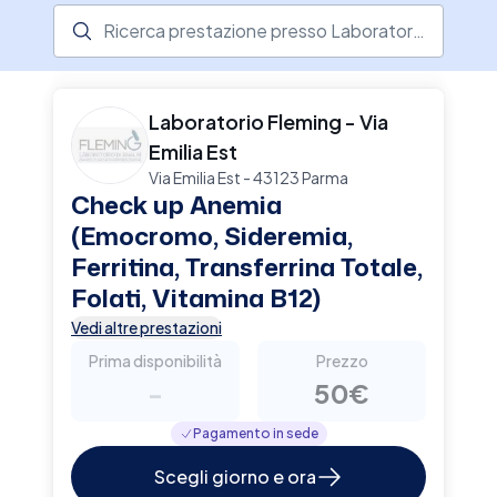
accurati. Il laboratorio offre anche servizi di
Ricerca prestazione presso il centro medico
prelievi a domicilio, massimizzando la comodità
per i pazienti. Scopri di più sulla loro offerta e
prenota una visita online su Elty.
Laboratorio Fleming - Via
Emilia Est
Via Emilia Est - 43123 Parma
Check up Anemia
(Emocromo, Sideremia,
Ferritina, Transferrina Totale,
Folati, Vitamina B12)
Vedi altre prestazioni
Prima disponibilità
Prezzo
-
50€
Pagamento in sede
Scegli giorno e ora