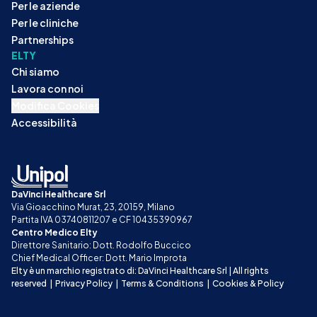
Per le aziende
Per le cliniche
Partnerships
ELTY
Chi siamo
Lavora con noi
Modifica Cookies
Accessibilità
DaVinci Healthcare Srl
Via Gioacchino Murat, 23, 20159, Milano
Partita IVA 03740811207 e CF 10435390967
Centro Medico Elty
Direttore Sanitario: Dott. Rodolfo Buccico
Chief Medical Officer: Dott. Mario Improta
Elty è un marchio registrato di: DaVinci Healthcare Srl | All rights 
reserved
|
Privacy Policy
|
Terms & Conditions
|
Cookies & Policy