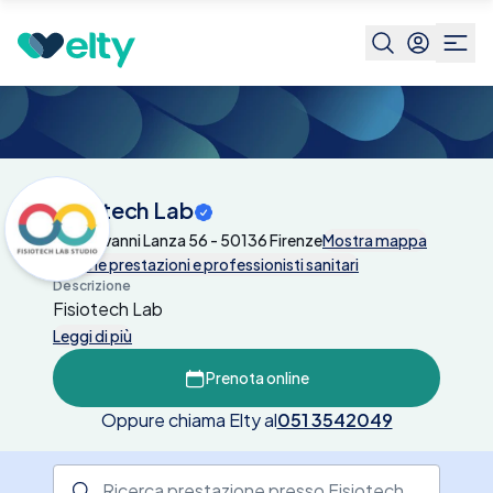
Centri medici
Fisiotech Lab
Fisiotech Lab
Via Giovanni Lanza 56 - 50136 Firenze
Mostra mappa
Tutte le prestazioni e professionisti sanitari
Descrizione
Fisiotech Lab
Leggi di più
Prenota online
Oppure chiama Elty al
051 3542049
Ricerca prestazione presso il centro medico