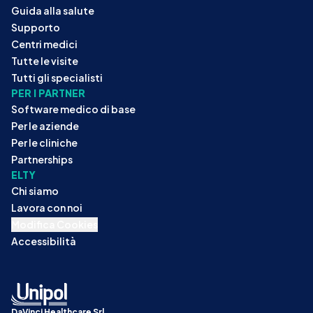
Guida alla salute
Supporto
Centri medici
Tutte le visite
Tutti gli specialisti
PER I PARTNER
Software medico di base
Per le aziende
Per le cliniche
Partnerships
ELTY
Chi siamo
Lavora con noi
Modifica Cookies
Accessibilità
DaVinci Healthcare Srl