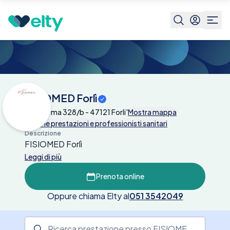
Centri medici
FISIOMED Forlì
FISIOMED Forlì
Viale Roma 328/b - 47121 Forli'
Mostra mappa
Tutte le prestazioni e professionisti sanitari
Descrizione
FISIOMED Forlì
Leggi di più
Prenota online
Oppure chiama Elty al
051 3542049
Ricerca prestazione presso il centro medico