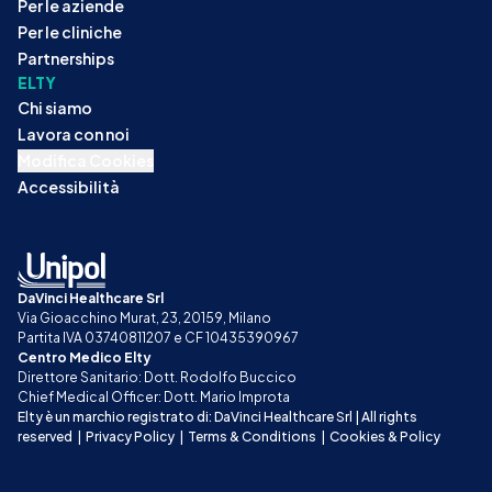
Per le aziende
Per le cliniche
Partnerships
ELTY
Chi siamo
Lavora con noi
Modifica Cookies
Accessibilità
DaVinci Healthcare Srl
Via Gioacchino Murat, 23, 20159, Milano
Partita IVA 03740811207 e CF 10435390967
Centro Medico Elty
Direttore Sanitario: Dott. Rodolfo Buccico
Chief Medical Officer: Dott. Mario Improta
Elty è un marchio registrato di: DaVinci Healthcare Srl | All rights 
reserved
|
Privacy Policy
|
Terms & Conditions
|
Cookies & Policy