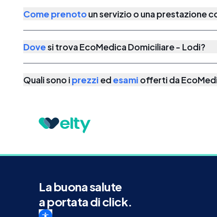
Come prenoto
un servizio o una prestazione 
Dove
si trova
EcoMedica Domiciliare - Lodi
?
Quali sono i
prezzi
ed
esami
offerti da
EcoMedic
La buona salute
a portata di click.