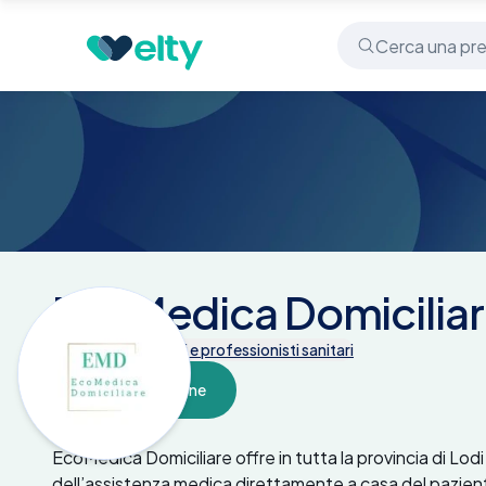
Centri medici
EcoMedica Domiciliare - Lodi
EcoMedica Domiciliar
Tutte le prestazioni e professionisti sanitari
Prenota online
Descrizione
EcoMedica Domiciliare offre in tutta la provincia di Lodi
dell’assistenza medica direttamente a casa del paziente. I