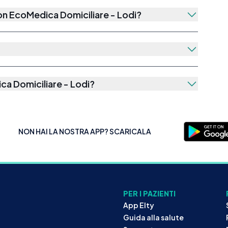
con
EcoMedica Domiciliare - Lodi
?
a Domiciliare - Lodi
?
NON HAI LA NOSTRA APP? SCARICALA
PER I PAZIENTI
App Elty
Guida alla salute