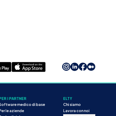
PER I PARTNER
ELTY
Software medico di base
Chi siamo
Per le aziende
Lavora con noi