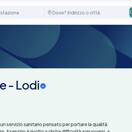
e - Lodi
 un servizio sanitario pensato per portare la qualità
l servizio è rivolto a chi ha difficoltà a muoversi, a