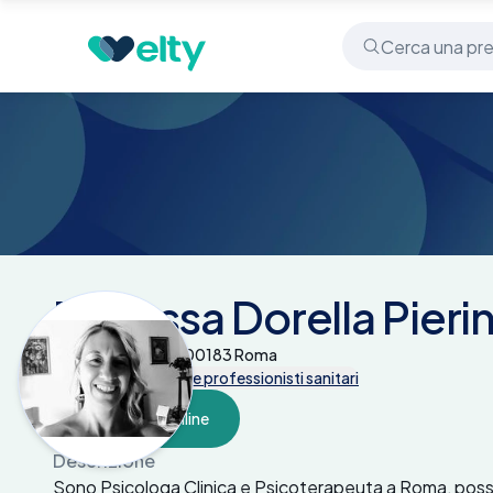
Centri medici
Dott.ssa Dorella Pierini
Dott.ssa Dorella Pierin
Via Mauritania 10 - 00183 Roma
Tutte le prestazioni e professionisti sanitari
Prenota online
Descrizione
Sono Psicologa Clinica e Psicoterapeuta a Roma, possied