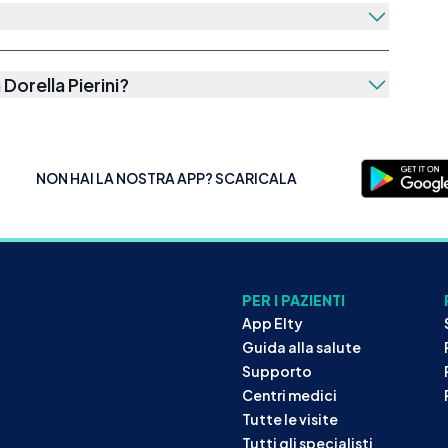
Dorella Pierini
?
NON HAI LA NOSTRA APP? SCARICALA
PER I PAZIENTI
App Elty
Guida alla salute
Supporto
Centri medici
Tutte le visite
Tutti gli specialisti