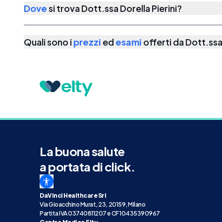
Dove
si trova
Dott.ssa Dorella Pierini
?
Quali sono i
prezzi
ed
esami
offerti da
Dott.ssa 
La buona salute
a portata di click.
DaVinci Healthcare Srl
Via Gioacchino Murat, 23, 20159, Milano
Partita IVA 03740811207 e CF 10435390967