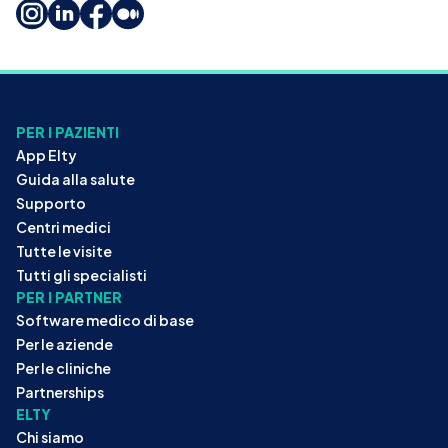
PER I PAZIENTI
App Elty
Guida alla salute
Supporto
Centri medici
Tutte le visite
Tutti gli specialisti
PER I PARTNER
Software medico di base
Per le aziende
Per le cliniche
Partnerships
ELTY
Chi siamo