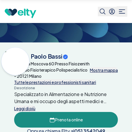
Centri medici
Dott. Paolo Bassi
Dott. Paolo Bassi
Via Della Moscova 60 Presso Fisiozenith
- Studio Fisioterapico Polispecialistico
Mostra mappa
- 20121 Milano
Tutte le prestazioni e professionisti sanitari
Descrizione
Specializzato in Alimentazione e Nutrizione
Umana e mi occupo degli aspetti medici e
biologici della nutrizione. Mediante
Leggi di più
l'elaborazione di piani alimentari mirati e
Prenota online
personalizzati, educo il paziente a nutrirsi in
modo consapevole al fine di migliorare la propria
Oppure chiama Elty al
051 3542049