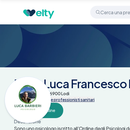
Centri medici
Dott. Luca Francesco Barbieri - Lodi
Dott. Luca Francesco B
Via Solferino 57 - 26900 Lodi
Tutte le prestazioni e professionisti sanitari
Prenota online
Descrizione
Sono uno psicologo iscritto all'Ordine degli Psicologi