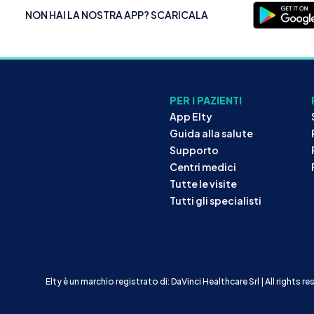
NON HAI LA NOSTRA APP? SCARICALA
PER I PAZIENTI
App Elty
Guida alla salute
Supporto
Centri medici
Tutte le visite
Tutti gli specialisti
Elty è un marchio registrato di: DaVinci Healthcare Srl | All rights r