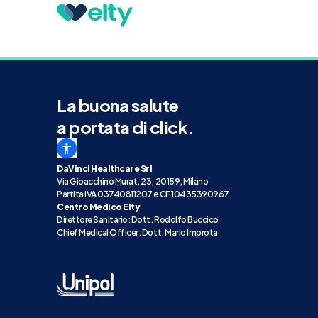
La buona salute
a portata di click.
DaVinci Healthcare Srl
Via Gioacchino Murat, 23, 20159, Milano
Partita IVA 03740811207 e CF 10435390967
Centro Medico Elty
Direttore Sanitario: Dott. Rodolfo Buccico
Chief Medical Officer: Dott. Mario Improta