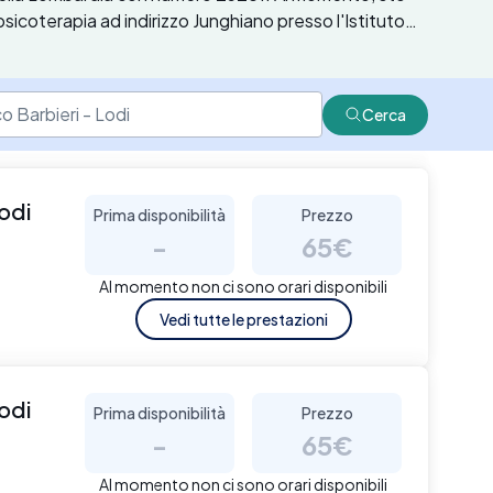
sicoterapia ad indirizzo Junghiano presso l'Istituto
versitario tra Milano e Torino e ho sempre svolto la mia
logico per situazioni di stress, ansia, disturbi
principalmente ad adulti e giovani adulti. ​Collaboro
Cerca
occupano di disagio adolescenziale.
Lodi
Prima disponibilità
Prezzo
-
65€
Al momento non ci sono orari disponibili
Vedi tutte le prestazioni
Lodi
Prima disponibilità
Prezzo
-
65€
Al momento non ci sono orari disponibili