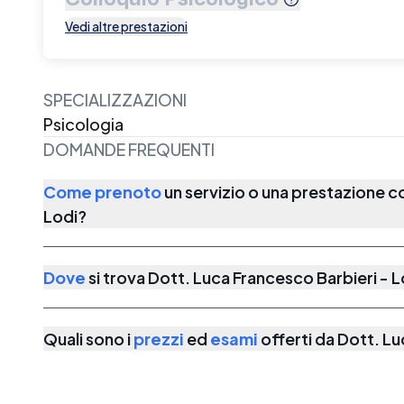
Vedi altre prestazioni
SPECIALIZZAZIONI
Psicologia
DOMANDE FREQUENTI
Come prenoto
un servizio o una prestazione 
Lodi
?
Dove
si trova
Dott. Luca Francesco Barbieri - L
Quali sono i
prezzi
ed
esami
offerti da
Dott. Lu