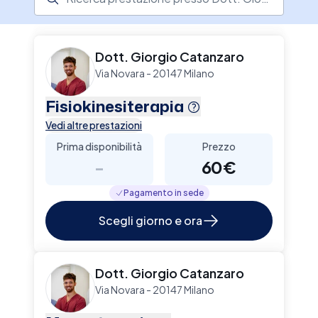
raggionamento e tecniche osteopatiche alla
riabilitazione. Successivamente ha proseguito
la sua formazione specializzandosi nel
trattamento dei disordini Temporomandibolari
Dott. Giorgio Catanzaro
trattanedo problematiche come il bruxismo.
Via Novara - 20147 Milano
Fisiokinesiterapia
Vedi altre prestazioni
Prima disponibilità
Prezzo
-
60€
Pagamento in sede
Scegli giorno e ora
Dott. Giorgio Catanzaro
Via Novara - 20147 Milano