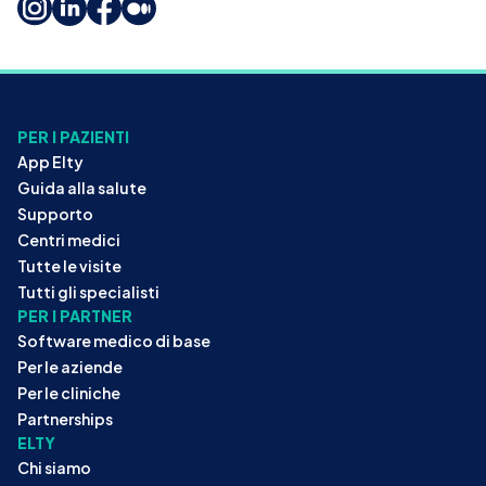
PER I PAZIENTI
App Elty
Guida alla salute
Supporto
Centri medici
Tutte le visite
Tutti gli specialisti
PER I PARTNER
Software medico di base
Per le aziende
Per le cliniche
Partnerships
ELTY
Chi siamo