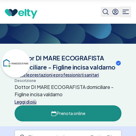
Centri medici
Dottor DI MARE
ECOGRAFISTA domiciliare -
Figline incisa valdarno
Dottor DI MARE ECOGRAFISTA
domiciliare - Figline incisa valdarno
Tutte le prestazioni e professionisti sanitari
Descrizione
Dottor DI MARE ECOGRAFISTA domiciliare -
Figline incisa valdarno
Leggi di più
Prenota online
Ricerca prestazione presso il centro medico