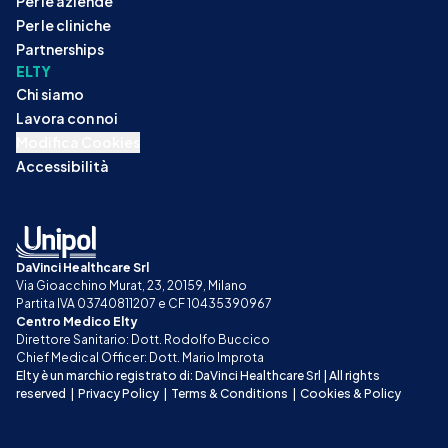
Per le aziende
Per le cliniche
Partnerships
ELTY
Chi siamo
Lavora con noi
Modifica Cookies
Accessibilità
DaVinci Healthcare Srl
Via Gioacchino Murat, 23, 20159, Milano
Partita IVA 03740811207 e CF 10435390967
Centro Medico Elty
Direttore Sanitario: Dott. Rodolfo Buccico
Chief Medical Officer: Dott. Mario Improta
Elty è un marchio registrato di: DaVinci Healthcare Srl | All rights 
reserved
|
Privacy Policy
|
Terms & Conditions
|
Cookies & Policy