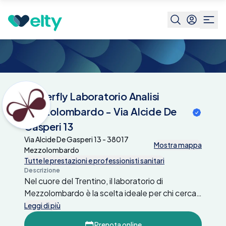
Centri medici
Butterfly Laboratorio Analisi
Mezzolombardo - Via Alcide De
Gasperi 13
Butterfly Laboratorio Analisi
Mezzolombardo - Via Alcide De
Gasperi 13
Via Alcide De Gasperi 13 - 38017
Mostra mappa
Mezzolombardo
Tutte le prestazioni e professionisti sanitari
Descrizione
Nel cuore del Trentino, il laboratorio di
Mezzolombardo è la scelta ideale per chi cerca
accuratezza nelle analisi mediche. Con
Leggi di più
tecnologie avanzate, garantiamo risultati
Prenota online