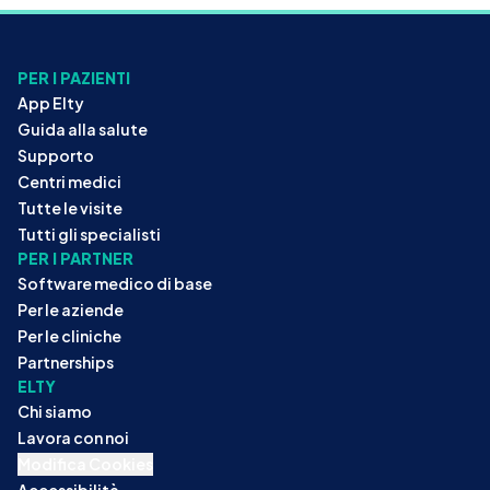
PER I PAZIENTI
App Elty
Guida alla salute
Supporto
Centri medici
Tutte le visite
Tutti gli specialisti
PER I PARTNER
Software medico di base
Per le aziende
Per le cliniche
Partnerships
ELTY
Chi siamo
Lavora con noi
Modifica Cookies