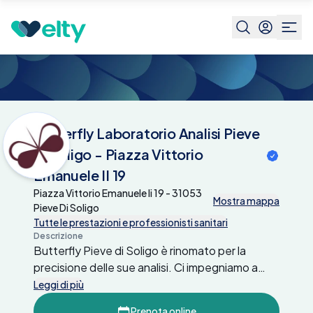
Centri medici
Butterfly Laboratorio Analisi
Pieve Di Soligo - Piazza
Vittorio Emanuele II 19
Butterfly Laboratorio Analisi Pieve
Di Soligo - Piazza Vittorio
Emanuele II 19
Piazza Vittorio Emanuele Ii 19 - 31053
Mostra mappa
Pieve Di Soligo
Tutte le prestazioni e professionisti sanitari
Descrizione
Butterfly Pieve di Soligo è rinomato per la
precisione delle sue analisi. Ci impegniamo a
fornire risultati rapidi e affidabili, assicurando
Leggi di più
un'assistenza di qualità. Prenota ora su Elty.
Prenota online