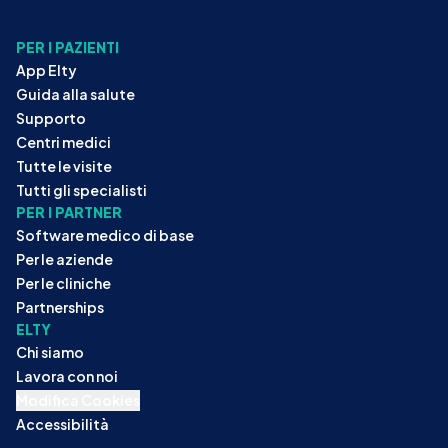
PER I PAZIENTI
App Elty
Guida alla salute
Supporto
Centri medici
Tutte le visite
Tutti gli specialisti
PER I PARTNER
Software medico di base
Per le aziende
Per le cliniche
Partnerships
ELTY
Chi siamo
Lavora con noi
Modifica Cookies
Accessibilità