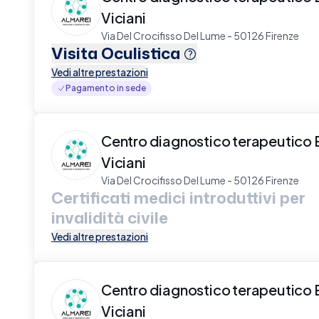
Viciani
Via Del Crocifisso Del Lume - 50126 Firenze
Visita Oculistica
Vedi altre prestazioni
Pagamento in sede
Centro diagnostico terapeutico 
Viciani
Via Del Crocifisso Del Lume - 50126 Firenze
Certificati medici introduttivi per
invalidità civile
Vedi altre prestazioni
Centro diagnostico terapeutico 
Viciani