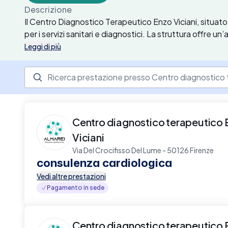
Descrizione
Il Centro Diagnostico Terapeutico Enzo Viciani, situat
per i servizi sanitari e diagnostici. La struttura offre un
specialistiche, esami diagnostici e consulenze in diverse
Leggi di più
ECG, Holter cardiaco e pressorio, spirometria, test pe
test genetici. La struttura si avvale di un team di profes
Ricerca prestazione presso il centro medico
endocrinologia, psicologia, dietistica e osteopatia, g
ogni paziente. Particolare attenzione è dedicata anche a
ortottica.
Centro diagnostico terapeutico 
Viciani
Via Del Crocifisso Del Lume - 50126 Firenze
consulenza cardiologica
Vedi altre prestazioni
Pagamento in sede
Centro diagnostico terapeutico 