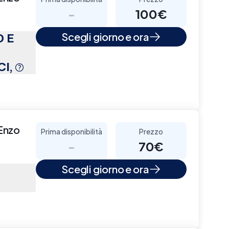
-
100€
 E
Scegli giorno e ora
I,
Enzo
Prima disponibilità
Prezzo
-
70€
Scegli giorno e ora