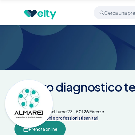
Centri medici
Centro diagnostico terapeutico Enzo 
Centro diagnostico t
Viciani
Via Del Crocifisso Del Lume 23 - 50126 Firenze
Tutte le prestazioni e professionisti sanitari
Prenota online