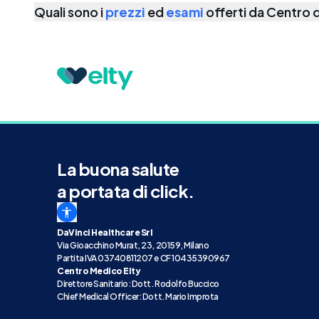
Quali sono i
prezzi
ed
esami
offerti da
Centro d
La buona salute
a portata di click.
DaVinci Healthcare Srl
Via Gioacchino Murat, 23, 20159, Milano
Partita IVA 03740811207 e CF 10435390967
Centro Medico Elty
Direttore Sanitario: Dott. Rodolfo Buccico
Chief Medical Officer: Dott. Mario Improta