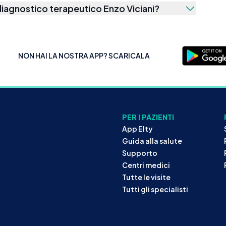
iagnostico terapeutico Enzo Viciani
?
NON HAI LA NOSTRA APP? SCARICALA
PER I PAZIENTI
App Elty
Guida alla salute
Supporto
Centri medici
Tutte le visite
Tutti gli specialisti