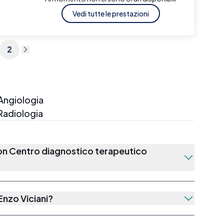
Vedi tutte le prestazioni
2
Angiologia
Radiologia
con
Centro diagnostico terapeutico
nzo Viciani
?