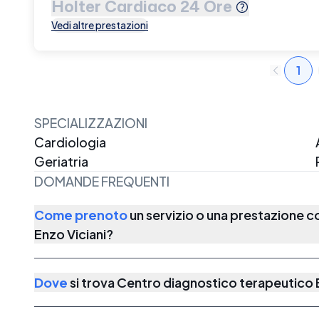
Holter Cardiaco 24 Ore
Vedi altre prestazioni
1
SPECIALIZZAZIONI
Cardiologia
Geriatria
DOMANDE FREQUENTI
Come prenoto
un servizio o una prestazione 
Enzo Viciani
?
Dove
si trova
Centro diagnostico terapeutico E