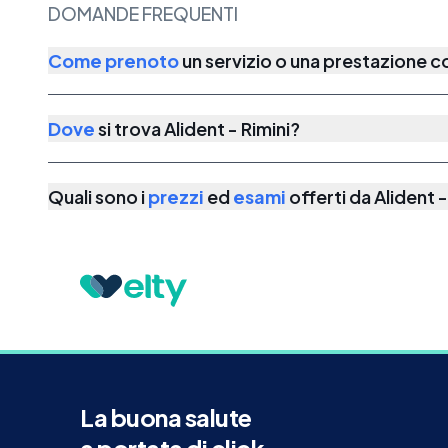
DOMANDE FREQUENTI
Come prenoto
un servizio o una prestazione 
Dove
si trova
Alident - Rimini
?
Quali sono i
prezzi
ed
esami
offerti da
Alident -
La buona salute