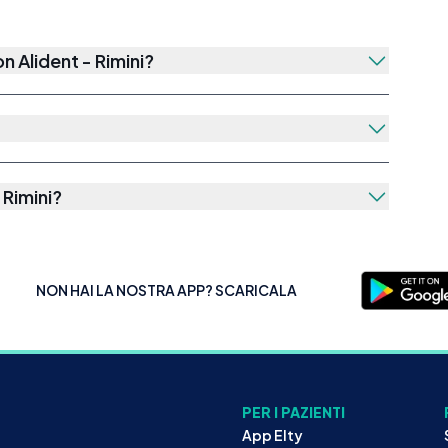
con
Alident - Rimini
?
 Rimini
?
NON HAI LA NOSTRA APP? SCARICALA
PER I PAZIENTI
App Elty