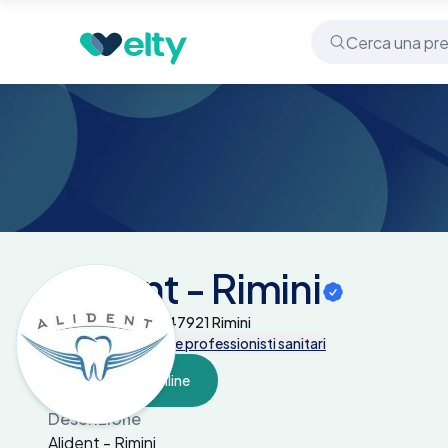
Centri medici
Alident - Rimini
Alident - Rimini
Piazza Ferrari 22 - 47921 Rimini
Tutte le prestazioni e professionisti sanitari
Prenota online
Descrizione
Alident - Rimini