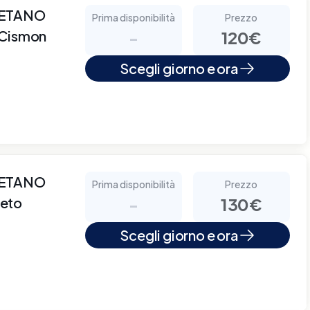
AETANO
Prima disponibilità
Prezzo
 Cismon
-
120€
Scegli giorno e ora
AETANO
Prima disponibilità
Prezzo
neto
-
130€
Scegli giorno e ora