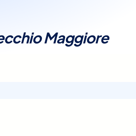
blemi come infezioni del
tata.Con Elty, prenotare
a nostra piattaforma ti
cchio Maggiore
, offrendo tutte le
ubicazione, prezzo e
ndoti di selezionare la
 garantire un'accurata
ggiore.