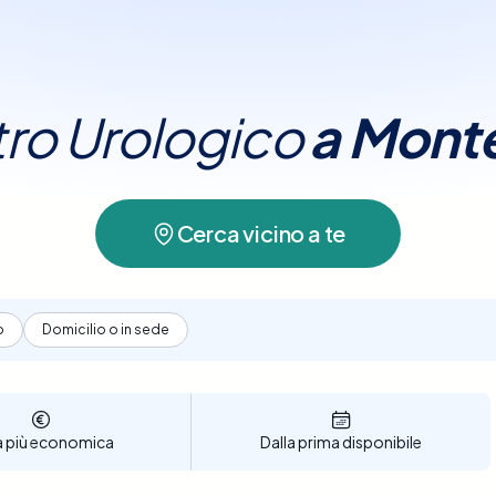
grafie, o esami delle urine per diagnosticare pro
i renali, disfunzioni erettili, e malattie della pros
 Montecchio Maggiore è semplice e conveniente. L
tro Urologico
a
Monte
ntare le diverse strutture sanitarie convenzionate
arie per scegliere la migliore opzione in base a 
esso di prenotazione è intuitivo e veloce, permette
io si adattano alle tue esigenze. Prenota ora per
Cerca vicino a te
zione della tua salute urologica a Montecchio Ma
o
Domicilio o in sede
a più economica
Dalla prima disponibile