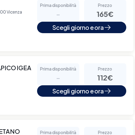
Prima disponibilità
Prezzo
100 Vicenza
-
165€
Scegli giorno e ora
PICO IGEA
Prima disponibilità
Prezzo
-
112€
Scegli giorno e ora
AETANO
Prima disponibilità
Prezzo