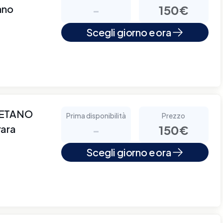
ano
-
150€
Scegli giorno e ora
AETANO
Prima disponibilità
Prezzo
rara
-
150€
Scegli giorno e ora