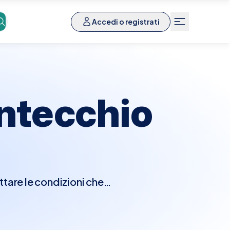
Accedi o registrati
ntecchio
ttare le condizioni che
e la visita, l'urologo
ludere un esame rettale
 test diagnostici come