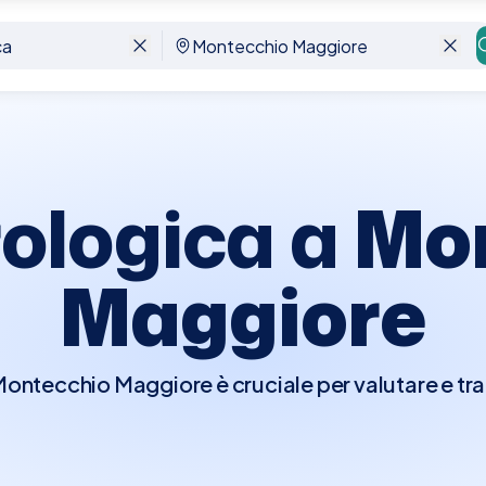
giore
rologica a
Mo
Maggiore
Montecchio Maggiore è cruciale per valutare e tra
a urinario e gli organi riproduttivi maschili. Durant
a medica e condurrà un esame fisico, che può inc
 la prostata. Potrebbero essere richiesti ulteriori