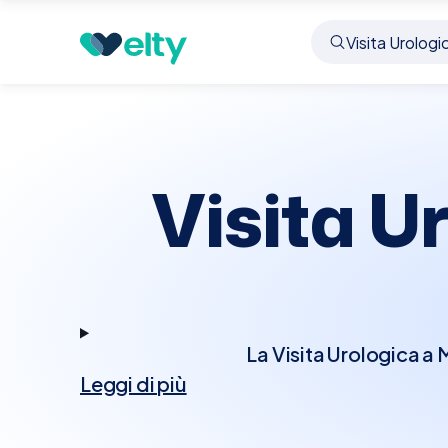
Prenota visita
Visita Urologica
Montecchio Mag
Visita U
La Visita Urologica a 
Leggi di più
interessano il sistem
esaminerà la tua stori
digitale per valutare