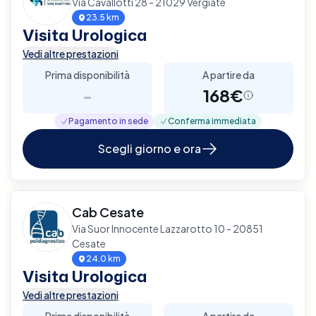
Via Cavallotti 28 - 21029 Vergiate
23.5 km
Visita Urologica
Vedi altre prestazioni
Prima disponibilità
A partire da
-
168€
Pagamento in sede
Conferma immediata
Scegli giorno e ora
Cab Cesate
Via Suor Innocente Lazzarotto 10 - 20851
Cesate
24.0 km
Visita Urologica
Vedi altre prestazioni
Prima disponibilità
A partire da