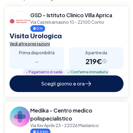
GSD - Istituto Clinico Villa Aprica
Via Castelcarnasino 10 - 22100 Como
0 m
Visita Urologica
Vedi altre prestazioni
Prima disponibilità
A partire da
-
219€
Pagamento in sede
Conferma immediata
Scegli giorno e ora
Medika - Centro medico
polispecialistico
Via Xxv Aprile 23 - 22026 Maslianico
4.6 km