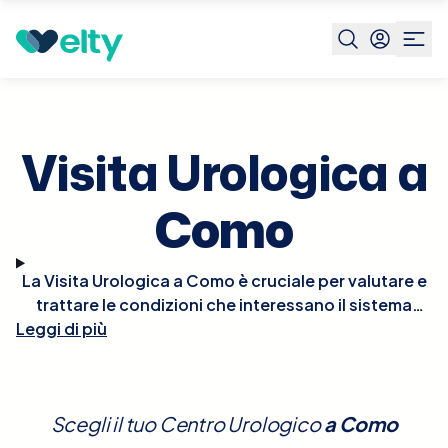
Prenota visita
Visita Urologica
Como
Visita Urologica a
Como
La Visita Urologica a Como è cruciale per valutare e
trattare le condizioni che interessano il sistema
Leggi di più
urinario e gli organi riproduttivi maschili. Durante la
visita, l'urologo esaminerà la tua storia medica e
condurrà un esame fisico, che può includere un
esame rettale digitale per valutare la prostata.
Scegli il tuo Centro Urologico
a
Como
Potrebbero essere richiesti ulteriori test diagnostici