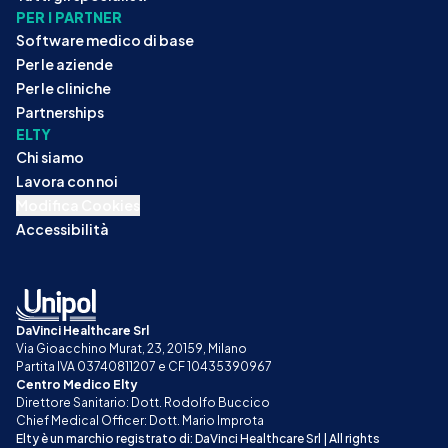
PER I PARTNER
Software medico di base
Per le aziende
Per le cliniche
Partnerships
ELTY
Chi siamo
Lavora con noi
Modifica Cookies
Accessibilità
DaVinci Healthcare Srl
Via Gioacchino Murat, 23, 20159, Milano
Partita IVA 03740811207 e CF 10435390967
Centro Medico Elty
Direttore Sanitario: Dott. Rodolfo Buccico
Chief Medical Officer: Dott. Mario Improta
Elty è un marchio registrato di: DaVinci Healthcare Srl | All rights 