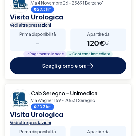
Via 4 Novembre 26 - 23891 Barzano'
20.3 km
Visita Urologica
Vedi altre prestazioni
Prima disponibilità
A partire da
-
120€
Pagamento in sede
Conferma immediata
Scegli giorno e ora
Cab Seregno - Unimedica
Via Wagner 169 - 20831 Seregno
20.3 km
Visita Urologica
Vedi altre prestazioni
Prima disponibilità
A partire da