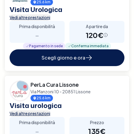
25.6 km
Visita Urologica
Vedi altre prestazioni
Prima disponibilità
A partire da
-
120€
Pagamento in sede
Conferma immediata
Scegli giorno e ora
PerLa Cura Lissone
Via Manzoni 10 - 20851 Lissone
25.6 km
Visita urologica
Vedi altre prestazioni
Prima disponibilità
Prezzo
-
135€