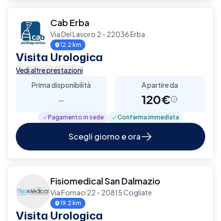
Cab Erba
Via Del Lavoro 2 - 22036 Erba
12.2 km
Visita Urologica
Vedi altre prestazioni
Prima disponibilità
A partire da
-
120€
Pagamento in sede
Conferma immediata
Scegli giorno e ora
Fisiomedical San Dalmazio
Via Fornaci 22 - 20815 Cogliate
19.2 km
Visita Urologica