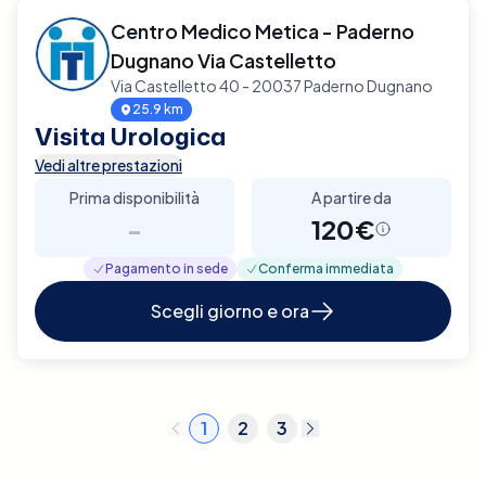
Centro Medico Metica - Paderno
Dugnano Via Castelletto
Via Castelletto 40 - 20037 Paderno Dugnano
25.9 km
Visita Urologica
Vedi altre prestazioni
Prima disponibilità
A partire da
-
120€
Pagamento in sede
Conferma immediata
Scegli giorno e ora
1
2
3