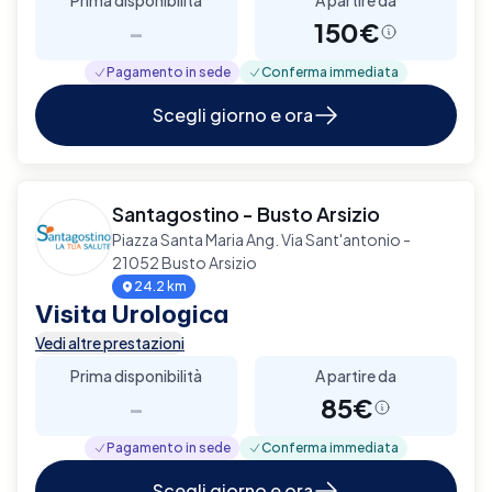
-
150€
Pagamento in sede
Conferma immediata
Scegli giorno e ora
Santagostino - Busto Arsizio
Piazza Santa Maria Ang. Via Sant'antonio -
21052 Busto Arsizio
24.2 km
Visita Urologica
Vedi altre prestazioni
Prima disponibilità
A partire da
-
85€
Pagamento in sede
Conferma immediata
Scegli giorno e ora