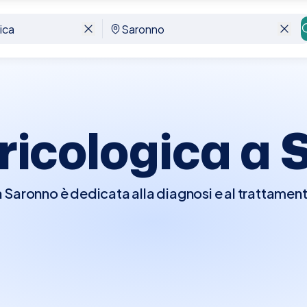
Tricologica a
a Saronno è dedicata alla diagnosi e al trattament
pelluto, come la caduta dei capelli, la calvizie, le
e che influenzano questa area. Durante la visita
pelluto e i capelli, utilizzando strumenti specific
ura, e possibili segni di malattie cutanee. Possono 
 per verificare eventuali squilibri ormonali o care