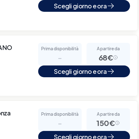
Scegli giorno e ora
IANO
Prima disponibilità
A partire da
-
68€
Scegli giorno e ora
onza
Prima disponibilità
A partire da
-
150€
Scegli giorno e ora