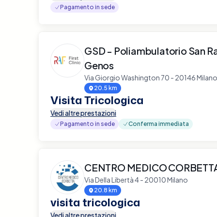
Pagamento in sede
GSD - Poliambulatorio San R
Genos
Via Giorgio Washington 70 - 20146 Milan
20.5 km
Visita Tricologica
Vedi altre prestazioni
Pagamento in sede
Conferma immediata
CENTRO MEDICO CORBETT
Via Della Libertà 4 - 20010 Milano
20.8 km
visita tricologica
Vedi altre prestazioni