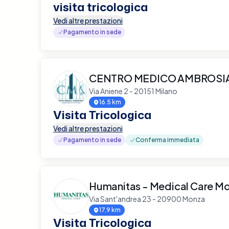
visita tricologica
Vedi altre prestazioni
Pagamento in sede
CENTRO MEDICO AMBROS
Via Aniene 2 - 20151 Milano
16.5 km
Visita Tricologica
Vedi altre prestazioni
Pagamento in sede
Conferma immediata
Humanitas - Medical Care M
Via Sant'andrea 23 - 20900 Monza
17.9 km
Visita Tricologica