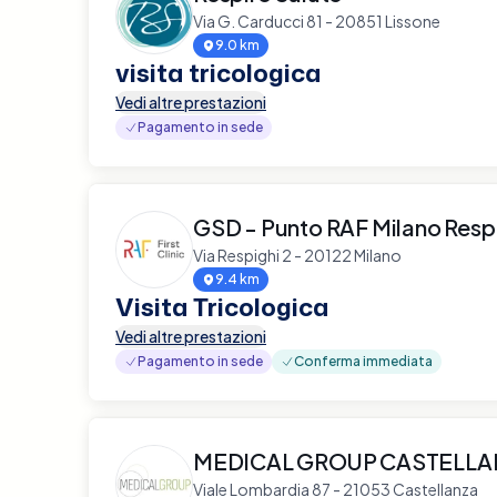
Via G. Carducci 81 - 20851 Lissone
9.0 km
visita tricologica
Vedi altre prestazioni
Pagamento in sede
GSD - Punto RAF Milano Resp
Via Respighi 2 - 20122 Milano
9.4 km
Visita Tricologica
Vedi altre prestazioni
Pagamento in sede
Conferma immediata
MEDICAL GROUP CASTELL
Viale Lombardia 87 - 21053 Castellanza