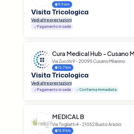
9.9 km
Visita Tricologica
Vedi altre prestazioni
Pagamento in sede
Cura Medical Hub - Cusano M
Via Zucchi 9 - 20095 Cusano Milanino
13.7 km
Visita Tricologica
Vedi altre prestazioni
Pagamento in sede
Conferma immediata
MEDICAL B
Via Togliatti 4 - 21052 Busto Arsizio
15.9 km