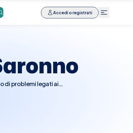
Accedi o registrati
Saronno
o di problemi legati ai
 infiammazioni e altre
, il tricologo esaminerà
i per valutare la densità
essere prescritti esami
nze nutritive, e biopsie