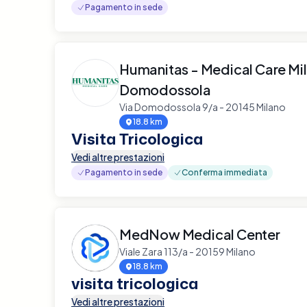
Pagamento in sede
Humanitas - Medical Care Mi
Domodossola
Via Domodossola 9/a - 20145 Milano
18.8 km
Visita Tricologica
Vedi altre prestazioni
Pagamento in sede
Conferma immediata
MedNow Medical Center
Viale Zara 113/a - 20159 Milano
18.8 km
visita tricologica
Vedi altre prestazioni