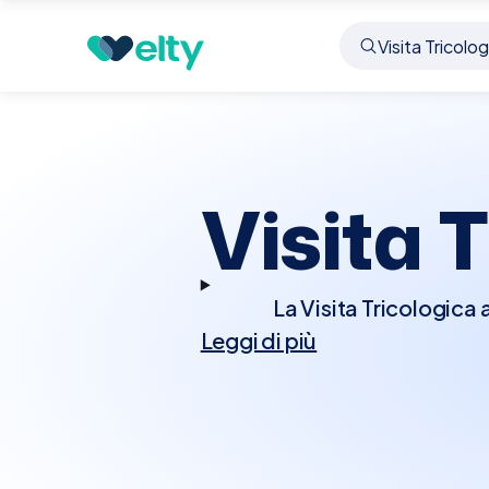
Prenota visita
Visita Tricologica
Saronno
Visita 
La Visita Tricologica 
Leggi di più
capelli e al cuoio ca
patologie dermatologich
attentamente il cuoio ca
dei capelli, la strutt
come analisi del sangue