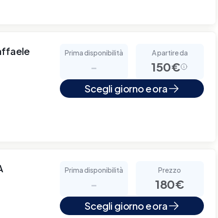
affaele
Prima disponibilità
A partire da
-
150€
o
Scegli giorno e ora
A
Prima disponibilità
Prezzo
-
180€
Scegli giorno e ora