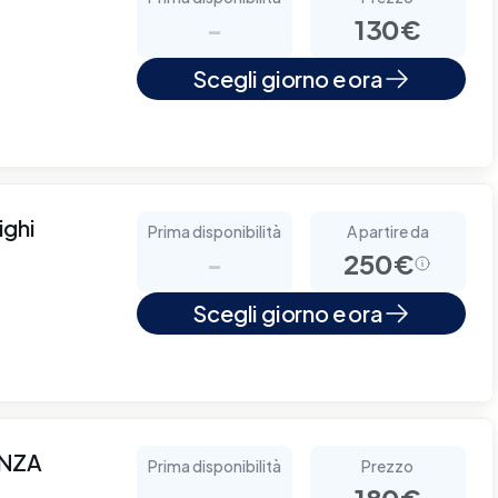
-
130€
Scegli giorno e ora
ighi
Prima disponibilità
A partire da
-
250€
Scegli giorno e ora
ANZA
Prima disponibilità
Prezzo
-
180€