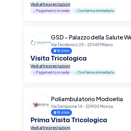
Vedi altre prestazioni
Pagamento in sede
Conferma immediata
GSD - Palazzo della Salute We
Via Teodorico 25 - 20149 Milano
18.0 km
Visita Tricologica
Vedi altre prestazioni
Pagamento in sede
Conferma immediata
Poliambulatorio Modoetia
Via Sempione 14 - 20900 Monza
18.4 km
Prima Visita Tricologica
Vedi altre prestazioni