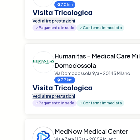
7.0 km
Visita Tricologica
Vedi altre prestazioni
Pagamento in sede
Conferma immediata
Humanitas - Medical Care Mi
Domodossola
Via Domodossola 9/a - 20145 Milano
7.7 km
Visita Tricologica
Vedi altre prestazioni
Pagamento in sede
Conferma immediata
MedNow Medical Center
Viale Zara 113/a - 20159 Milano