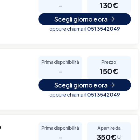
-
130€
Scegli giorno e ora
oppure chiama il
051 3542049
Prima disponibilità
Prezzo
-
150€
Scegli giorno e ora
oppure chiama il
051 3542049
e
Prima disponibilità
A partire da
-
350€