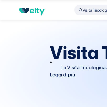
Prenota visita
Visita Tricologica
Bollate
Visita 
La Visita Tricologica
Leggi di più
capelli e al cuoio ca
patologie dermatologich
attentamente il cuoio ca
dei capelli, la strutt
come analisi del sangue