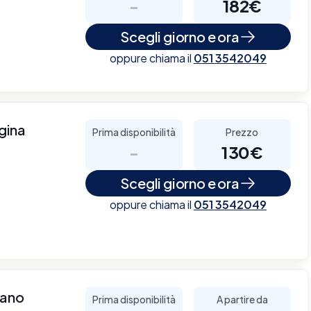
-
182€
Scegli giorno e ora
oppure chiama il
051 3542049
gina
Prima disponibilità
Prezzo
-
130€
Scegli giorno e ora
oppure chiama il
051 3542049
lano
Prima disponibilità
A partire da