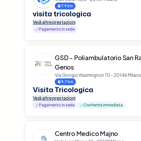
7.9 km
visita tricologica
Vedi altre prestazioni
Pagamento in sede
GSD - Poliambulatorio San R
Genos
Via Giorgio Washington 70 - 20146 Milan
9.7 km
Visita Tricologica
Vedi altre prestazioni
Pagamento in sede
Conferma immediata
Centro Medico Majno