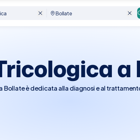
Tricologica a
 a Bollate è dedicata alla diagnosi e al trattamento
pelluto, come la caduta dei capelli, la calvizie, le
e che influenzano questa area. Durante la visita
pelluto e i capelli, utilizzando strumenti specific
ura, e possibili segni di malattie cutanee. Possono 
 per verificare eventuali squilibri ormonali o care