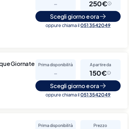
-
250€
Scegli giorno e ora
oppure chiama il
051 3542049
nque Giornate
Prima disponibilità
A partire da
-
150€
Scegli giorno e ora
oppure chiama il
051 3542049
Prima disponibilità
Prezzo