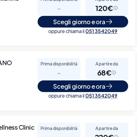
-
120€
Scegli giorno e ora
oppure chiama il
051 3542049
IANO
Prima disponibilità
A partire da
-
68€
Scegli giorno e ora
oppure chiama il
051 3542049
llness Clinic
Prima disponibilità
A partire da
-
220€