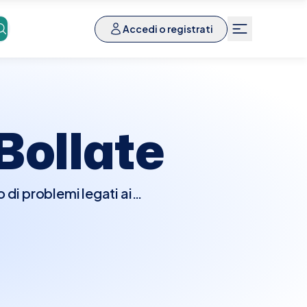
Accedi o registrati
Bollate
 di problemi legati ai
 infiammazioni e altre
, il tricologo esaminerà
i per valutare la densità
essere prescritti esami
nze nutritive, e biopsie