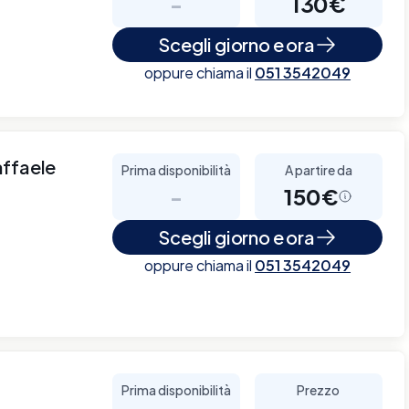
-
130€
Scegli giorno e ora
oppure chiama il
051 3542049
affaele
Prima disponibilità
A partire da
-
150€
o
Scegli giorno e ora
oppure chiama il
051 3542049
Prima disponibilità
Prezzo