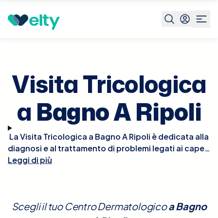
Prenota visita
Visita Tricologica
Bagno A Ripoli
Visita Tricologica
a
Bagno A Ripoli
La Visita Tricologica a Bagno A Ripoli è dedicata alla
diagnosi e al trattamento di problemi legati ai capelli
Leggi di più
e al cuoio capelluto, come la caduta dei capelli, la
calvizie, le infiammazioni e altre patologie
dermatologiche che influenzano questa area.
Durante la visita, il tricologo esaminerà
Scegli il tuo Centro Dermatologico
a
Bagno
attentamente il cuoio capelluto e i capelli,