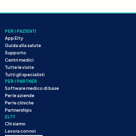
PER I PAZIENTI
App Elty
Guida alla salute
Supporto
Centri medici
Tutte le visite
Tutti gli specialisti
PER I PARTNER
Software medico di base
Per le aziende
Per le cliniche
Partnerships
ELTY
Chi siamo
Lavora con noi