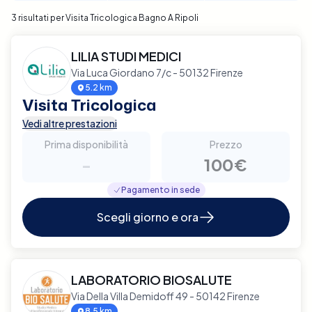
3 risultati per Visita Tricologica Bagno A Ripoli
LILIA STUDI MEDICI
Via Luca Giordano 7/c - 50132 Firenze
5.2 km
Visita Tricologica
Vedi altre prestazioni
Prima disponibilità
Prezzo
-
100€
Pagamento in sede
Scegli giorno e ora
LABORATORIO BIOSALUTE
Via Della Villa Demidoff 49 - 50142 Firenze
8.5 km