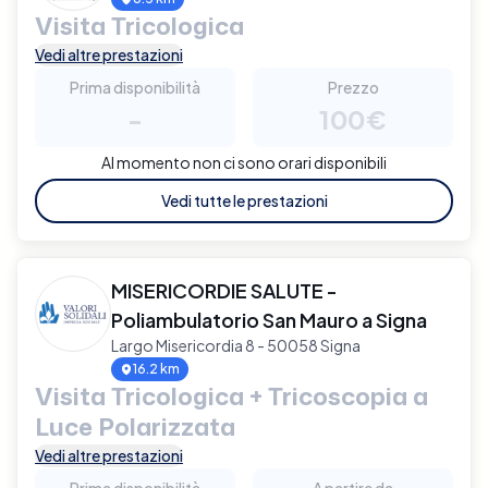
Visita Tricologica
Vedi altre prestazioni
Prima disponibilità
Prezzo
-
100€
Al momento non ci sono orari disponibili
Vedi tutte le prestazioni
MISERICORDIE SALUTE -
Poliambulatorio San Mauro a Signa
Largo Misericordia 8 - 50058 Signa
16.2 km
Visita Tricologica + Tricoscopia a
Luce Polarizzata
Vedi altre prestazioni
Prima disponibilità
A partire da