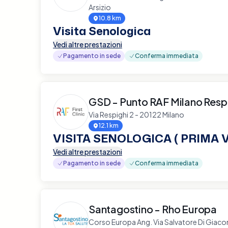
Arsizio
10.8 km
Visita Senologica
Vedi altre prestazioni
Pagamento in sede
Conferma immediata
GSD - Punto RAF Milano Resp
Via Respighi 2 - 20122 Milano
12.1 km
VISITA SENOLOGICA ( PRIMA V
Vedi altre prestazioni
Pagamento in sede
Conferma immediata
Santagostino - Rho Europa
Corso Europa Ang. Via Salvatore Di Giac