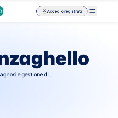
Accedi o registrati
nzaghello
iagnosi e gestione di
e. Durante la visita, il
i anomalie come noduli,
eno. Potrebbero essere
afie o biopsie per una
zaghello è semplice e