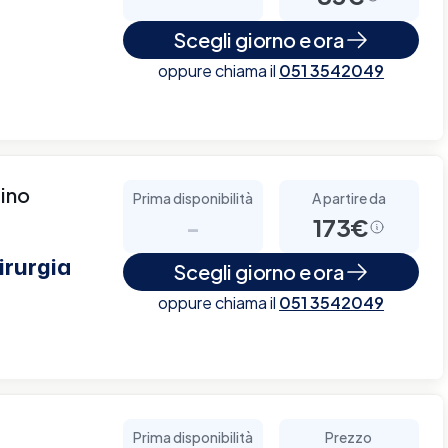
Scegli giorno e ora
oppure chiama il
051 3542049
tino
Prima disponibilità
A partire da
-
173€
irurgia
Scegli giorno e ora
oppure chiama il
051 3542049
Prima disponibilità
Prezzo