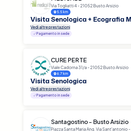
Via Togliatti 4 - 21052 Busto Arsizio
5.5 km
Visita Senologica + Ecografia
Vedi altre prestazioni
Pagamento in sede
CURE PER TE
Viale Cadorna 31/a - 21052 Busto Arsizio
6.7 km
Visita Senologica
Vedi altre prestazioni
Pagamento in sede
Santagostino - Busto Arsizio
Piazza Santa Maria Ang. Via Sant'antonio 