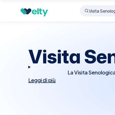
Prenota visita
Visita Senologica
Vanzaghello
Visita Se
La Visita Senologica
Leggi di più
condizioni che interess
senologo effettuerà un
alterazioni della pel
raccomandate ulterior
valutazione accurata