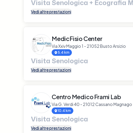
Visita Senologica + Ecografia
Vedi altre prestazioni
MedicFisio Center
Via Xxiv Maggio 1 - 21052 Busto Arsizio
5.4 km
Visita Senologica
Vedi altre prestazioni
Centro Medico Frami Lab
Via G. Verdi 40 - 21012 Cassano Magnago
10.4 km
Visita Senologica
Vedi altre prestazioni