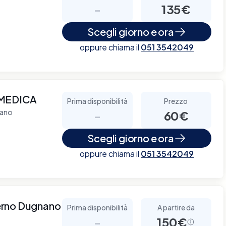
-
135€
Scegli giorno e ora
oppure chiama il
051 3542049
MEDICA
Prima disponibilità
Prezzo
lano
-
60€
Scegli giorno e ora
oppure chiama il
051 3542049
erno Dugnano
Prima disponibilità
A partire da
-
150€