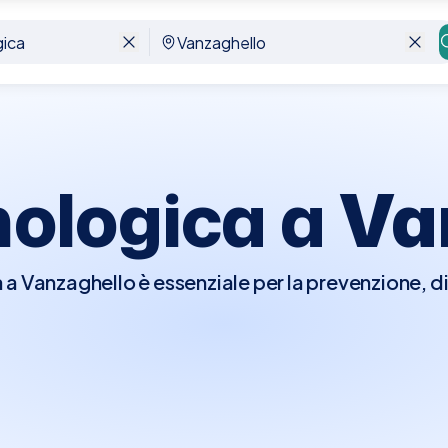
nologica a
Va
 a Vanzaghello è essenziale per la prevenzione, d
ano il seno, comprese le patologie benigne e malign
 esame clinico del seno per individuare eventual
le, o cambiamenti nella forma o dimensione del s
i indagini diagnostiche come mammografie, ecogr
.Con Elty, prenotare una Visita Senologica a Van