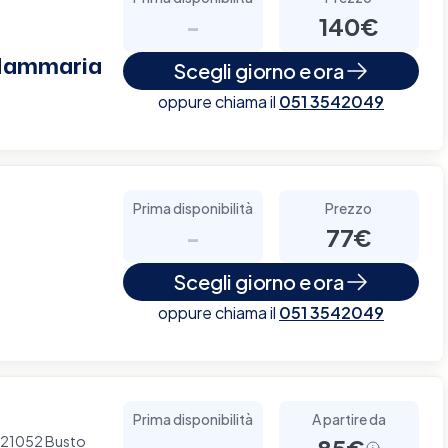
-
140€
 Mammaria
Scegli giorno e ora
oppure chiama il
051 3542049
Prima disponibilità
Prezzo
-
77€
Scegli giorno e ora
oppure chiama il
051 3542049
Prima disponibilità
A partire da
- 21052 Busto
-
85€