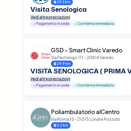
29.5 km
Visita Senologica
Vedi altre prestazioni
Pagamento in sede
Conferma immediata
GSD - Smart Clinic Varedo
Via Pastrengo 111 - 20814 Varedo
29.9 km
VISITA SENOLOGICA ( PRIMA V
Vedi altre prestazioni
Pagamento in sede
Conferma immediata
Poliambulatorio alCentro
Via Roma 15 - 21015 Lonate Pozzolo
3.2 km