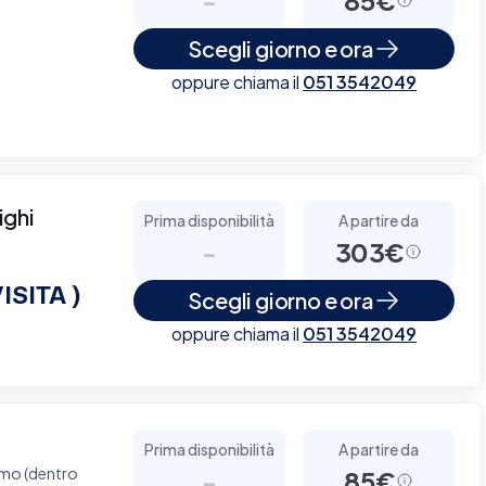
Scegli giorno e ora
oppure chiama il
051 3542049
ighi
Prima disponibilità
A partire da
-
303€
ISITA )
Scegli giorno e ora
oppure chiama il
051 3542049
Prima disponibilità
A partire da
omo (dentro
-
85€