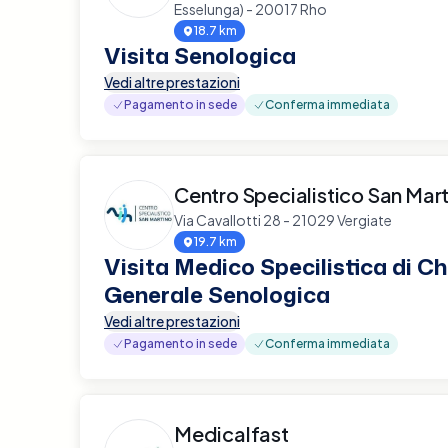
Esselunga) - 20017 Rho
18.7 km
Visita Senologica
Vedi altre prestazioni
Pagamento in sede
Conferma immediata
Centro Specialistico San Mar
Via Cavallotti 28 - 21029 Vergiate
19.7 km
Visita Medico Specilistica di Ch
Generale Senologica
Vedi altre prestazioni
Pagamento in sede
Conferma immediata
Medicalfast