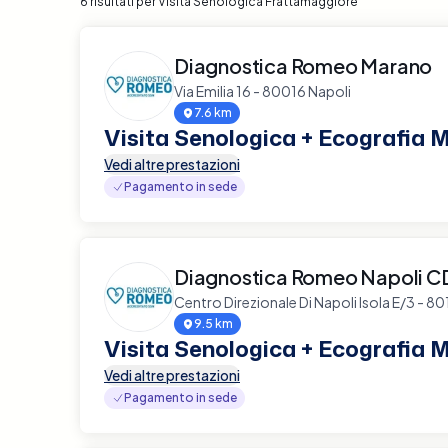
6 risultati per Visita Senologica Frattamaggiore
Diagnostica Romeo Marano
Via Emilia 16 - 80016 Napoli
7.6 km
Visita Senologica + Ecografia
Vedi altre prestazioni
Pagamento in sede
Diagnostica Romeo Napoli 
Centro Direzionale Di Napoli Isola E/3 - 8
9.5 km
Visita Senologica + Ecografia
Vedi altre prestazioni
Pagamento in sede