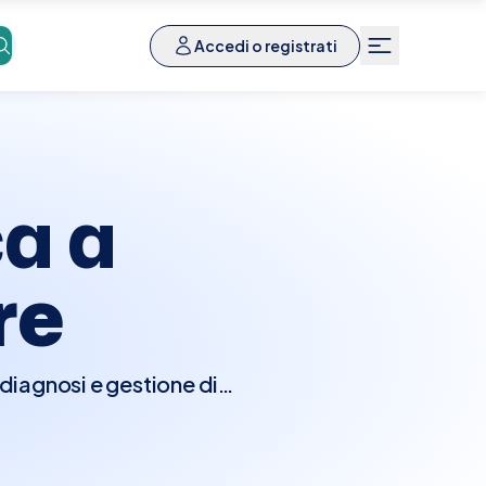
Accedi o registrati
ca a
re
 diagnosi e gestione di
e. Durante la visita, il
i anomalie come noduli,
eno. Potrebbero essere