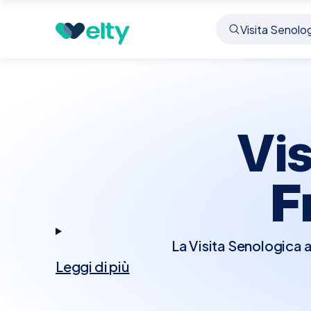
Prenota visita
Visita Senologica
Frattamaggio
Vis
F
La Visita Senologica a
Leggi di più
condizioni che interess
senologo effettuerà un
alterazioni della pel