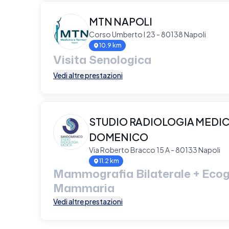
MTN NAPOLI
Corso Umberto I 23 - 80138 Napoli
10.9 km
Visita Senologica
Vedi altre prestazioni
STUDIO RADIOLOGIA MEDIC
DOMENICO
Via Roberto Bracco 15 A - 80133 Napoli
11.2 km
Mammografia Bilaterale + Ecog
Mammaria
Vedi altre prestazioni