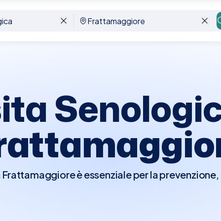
re
ita Senologi
rattamaggio
 Frattamaggiore è essenziale per la prevenzione,
ano il seno, comprese le patologie benigne e malign
 esame clinico del seno per individuare eventual
le, o cambiamenti nella forma o dimensione del s