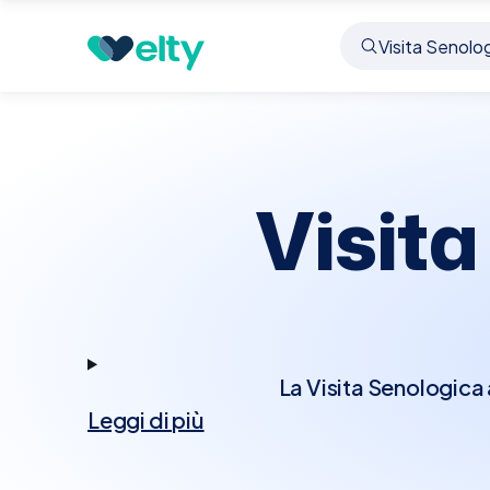
Prenota visita
Visita Senologica
Fiano Romano
Visita
La Visita Senologica 
Leggi di più
condizioni che interess
senologo effettuerà un
alterazioni della pel