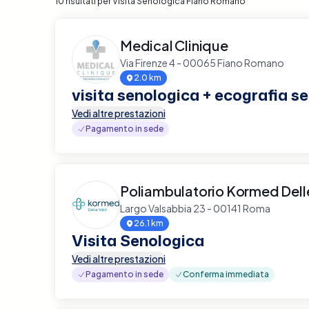
10 risultati per Visita Senologica Fiano Romano
Medical Clinique
Via Firenze 4 - 00065 Fiano Romano
2.0 km
visita senologica + ecografia s
Vedi altre prestazioni
Pagamento in sede
Poliambulatorio Kormed Delle
Largo Valsabbia 23 - 00141 Roma
26.1 km
Visita Senologica
Vedi altre prestazioni
Pagamento in sede
Conferma immediata