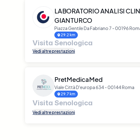
LABORATORIO ANALISI CLI
GIANTURCO
Piazza Gentile Da Fabriano 7 - 00196 Rom
29.2 km
Visita Senologica
Vedi altre prestazioni
PretMedicaMed
Viale Città D'europa 634 - 00144 Roma
29.7 km
Visita Senologica
Vedi altre prestazioni