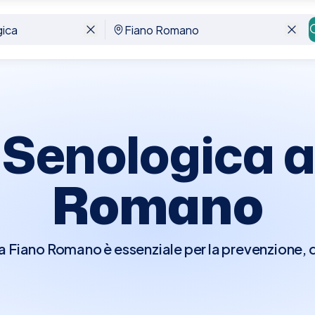
 Senologica 
Romano
a Fiano Romano è essenziale per la prevenzione, 
ano il seno, comprese le patologie benigne e malign
 esame clinico del seno per individuare eventual
le, o cambiamenti nella forma o dimensione del s