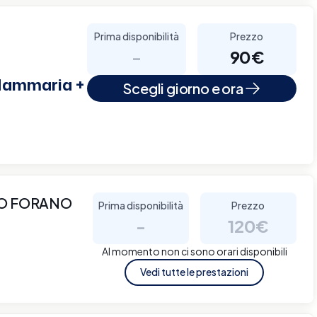
Prima disponibilità
Prezzo
-
90€
 Mammaria +
Scegli giorno e ora
CO FORANO
Prima disponibilità
Prezzo
-
120€
Al momento non ci sono orari disponibili
Vedi tutte le prestazioni