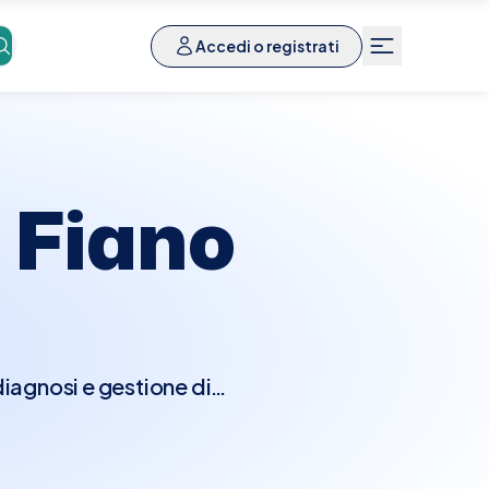
Accedi o registrati
a
Fiano
diagnosi e gestione di
e. Durante la visita, il
i anomalie come noduli,
eno. Potrebbero essere