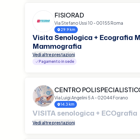
FISIORAD
Via Stefano Ussi 10 - 00155 Roma
29.9 km
Visita Senologica + Ecografia
Mammografia
Vedi altre prestazioni
Pagamento in sede
CENTRO POLISPECIALISTI
Via Luigi Angelini 5 A - 02044 Forano
14.3 km
VISITA senologica + ECOgrafia
Vedi altre prestazioni