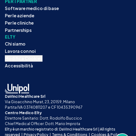
PER I PARTNER
Software medico di base
Per le aziende
Per le cliniche
Partnerships
ELTY
Chi siamo
Lavora con noi
Modifica Cookies
Accessibilità
DaVinci Healthcare Srl
Via Gioacchino Murat, 23, 20159, Milano
Partita IVA 03740811207 e CF 10435390967
Centro Medico Elty
Direttore Sanitario: Dott. Rodolfo Buccico
Chief Medical Officer: Dott. Mario Improta
Elty è un marchio registrato di: DaVinci Healthcare Srl | All rights 
reserved
|
Privacy Policy
|
Terms & Conditions
|
Cookies & Policy