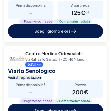
Prima disponibilità
A partire da
-
125€
Pagamento in sede
Conferma immediata
Scegli giorno e ora
Centro Medico Odescalchi
Via Raffaello Sanzio 4 - 20148 Milano
21.0 km
Visita Senologica
Vedi altre prestazioni
Prima disponibilità
Prezzo
-
200€
Pagamento in sede
Conferma immediata
Scegli giorno e ora