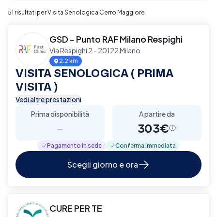
51 risultati per Visita Senologica Cerro Maggiore
GSD - Punto RAF Milano Respighi
Via Respighi 2 - 20122 Milano
2.2 km
VISITA SENOLOGICA ( PRIMA
VISITA )
Vedi altre prestazioni
Prima disponibilità
A partire da
-
303€
Pagamento in sede
Conferma immediata
Scegli giorno e ora
CURE PER TE