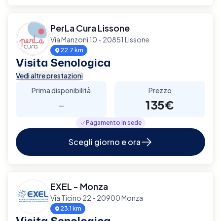
PerLa Cura Lissone
Via Manzoni 10 - 20851 Lissone
22.7 km
Visita Senologica
Vedi altre prestazioni
Prima disponibilità
Prezzo
-
135€
Pagamento in sede
Scegli giorno e ora
EXEL - Monza
Via Ticino 22 - 20900 Monza
23.1 km
Visita Senologica