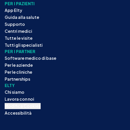
PER I PAZIENTI
App Elty
Guida alla salute
Supporto
Centri medici
Tutte le visite
Tutti gli specialisti
PER I PARTNER
Software medico di base
Per le aziende
Per le cliniche
Partnerships
ELTY
Chi siamo
Lavora con noi
Modifica Cookies
Accessibilità