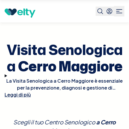
Prenota visita
Visita Senologica
Cerro Maggiore
Visita Senologica
a
Cerro Maggiore
La Visita Senologica a Cerro Maggiore è essenziale
per la prevenzione, diagnosi e gestione di
Leggi di più
condizioni che interessano il seno, comprese le
patologie benigne e maligne. Durante la visita, il
senologo effettuerà un esame clinico del seno per
individuare eventuali anomalie come noduli,
Scegli il tuo Centro Senologico
a
Cerro
alterazioni della pelle, o cambiamenti nella forma o