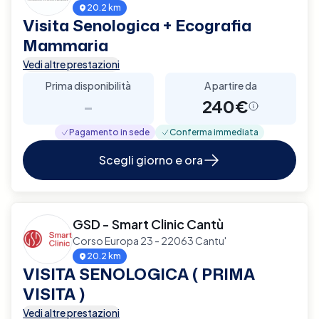
20.2 km
Visita Senologica + Ecografia
Mammaria
Vedi altre prestazioni
Prima disponibilità
A partire da
-
240€
Pagamento in sede
Conferma immediata
Scegli giorno e ora
GSD - Smart Clinic Cantù
Corso Europa 23 - 22063 Cantu'
20.2 km
VISITA SENOLOGICA ( PRIMA
VISITA )
Vedi altre prestazioni