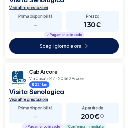
Vedi altre prestazioni
Prima disponibilità
Prezzo
-
130€
Pagamento in sede
Scegli giorno e ora
Cab Arcore
Via Casati 147 - 20862 Arcore
23.1 km
Visita Senologica
Vedi altre prestazioni
Prima disponibilità
A partire da
-
200€
Pagamento in sede
Conferma immediata