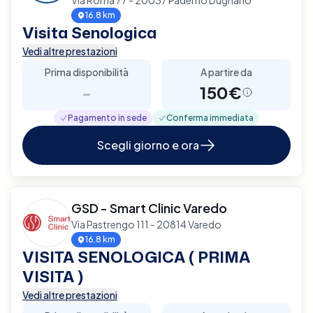
16.8 km
Visita Senologica
Vedi altre prestazioni
Prima disponibilità
A partire da
-
150€
Pagamento in sede
Conferma immediata
Scegli giorno e ora
GSD - Smart Clinic Varedo
Via Pastrengo 111 - 20814 Varedo
16.8 km
VISITA SENOLOGICA ( PRIMA
VISITA )
Vedi altre prestazioni