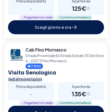
Prima disponibilità
A partire da
-
125€
Pagamento in sede
Conferma immediata
Scegli giorno e ora
Cab Fino Mornasco
Strada Provinciale Ex Strada Statale 35 Dei Giovi
6 - 22073 Fino Mornasco
17.8 km
Visita Senologica
Vedi altre prestazioni
Prima disponibilità
A partire da
-
135€
Pagamento in sede
Conferma immediata