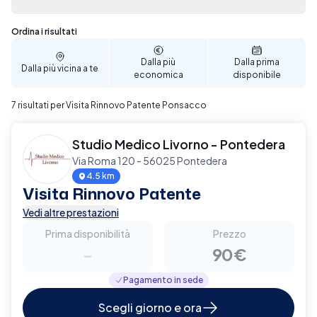
Sono stati trovati 7 risultati
Ordina i risultati
Dalla più
Dalla prima
Dalla più vicina a te
economica
disponibile
7 risultati per Visita Rinnovo Patente Ponsacco
Studio Medico Livorno - Pontedera
Via Roma 120 - 56025 Pontedera
4.5 km
Visita Rinnovo Patente
Vedi altre prestazioni
Prima disponibilità
Prezzo
-
90€
Pagamento in sede
Scegli giorno e ora