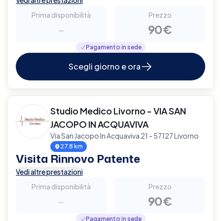
Prima disponibilità
Prezzo
-
90€
Pagamento in sede
Scegli giorno e ora
Studio Medico Livorno - VIA SAN
JACOPO IN ACQUAVIVA
Via San Jacopo In Acquaviva 21 - 57127 Livorno
27.8 km
Visita Rinnovo Patente
Vedi altre prestazioni
Prima disponibilità
Prezzo
-
90€
Pagamento in sede