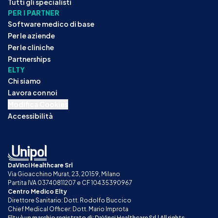
Tutti gli specialisti
PER I PARTNER
Software medico di base
Per le aziende
Per le cliniche
Partnerships
ELTY
Chi siamo
Lavora con noi
Modifica Cookies
Accessibilità
DaVinci Healthcare Srl
Via Gioacchino Murat, 23, 20159, Milano
Partita IVA 03740811207 e CF 10435390967
Centro Medico Elty
Direttore Sanitario: Dott. Rodolfo Buccico
Chief Medical Officer: Dott. Mario Improta
Elty è un marchio registrato di: DaVinci Healthcare Srl | All rights 