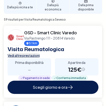
ricevere il trattamento più adeguato a Seveso.
Dalla più
Dalla prima
Dalla più vicina a te
economica
disponibile
59 risultati per Visita Reumatologica Seveso
GSD - Smart Clinic Varedo
Via Pastrengo 111 - 20814 Varedo
5.1 km
Visita Reumatologica
Vedi altre prestazioni
Prima disponibilità
A partire da
-
125€
Pagamento in sede
Conferma immediata
Scegli giorno e ora