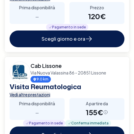
Prima disponibilità
Prezzo
-
120€
Pagamento in sede
Scegli giorno e ora
Cab Lissone
Via Nuova Valassina 86 - 20851 Lissone
9.0 km
Visita Reumatologica
Vedi altre prestazioni
Prima disponibilità
A partire da
-
155€
Pagamento in sede
Conferma immediata