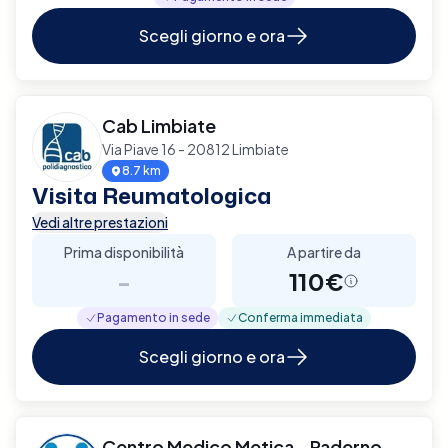
Scegli giorno e ora
Cab Limbiate
Via Piave 16 - 20812 Limbiate
8.7 km
Visita Reumatologica
Vedi altre prestazioni
Prima disponibilità
A partire da
-
110€
Pagamento in sede
Conferma immediata
Scegli giorno e ora
Centro Medico Metica - Paderno