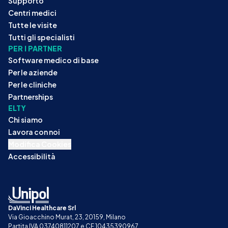
Supporto
Centri medici
Tutte le visite
Tutti gli specialisti
PER I PARTNER
Software medico di base
Per le aziende
Per le cliniche
Partnerships
ELTY
Chi siamo
Lavora con noi
Modifica Cookies
Accessibilità
DaVinci Healthcare Srl
Via Gioacchino Murat, 23, 20159, Milano
Partita IVA 03740811207 e CF 10435390967