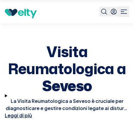
Prenota visita
Visita Reumatologica
Seveso
Visita
Reumatologica a
Seveso
La Visita Reumatologica a Seveso è cruciale per
diagnosticare e gestire condizioni legate ai disturbi
Leggi di più
del sistema muscolo-scheletrico e del tessuto
connettivo, come artrite reumatoide, lupus,
spondilite anchilosante, e osteoartrite. Durante la