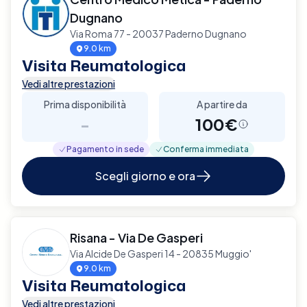
Dugnano
Via Roma 77 - 20037 Paderno Dugnano
9.0 km
Visita Reumatologica
Vedi altre prestazioni
Prima disponibilità
A partire da
-
100€
Pagamento in sede
Conferma immediata
Scegli giorno e ora
Risana - Via De Gasperi
Via Alcide De Gasperi 14 - 20835 Muggio'
9.0 km
Visita Reumatologica
Vedi altre prestazioni