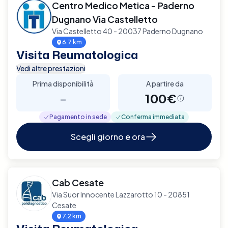
Centro Medico Metica - Paderno
Dugnano Via Castelletto
Via Castelletto 40 - 20037 Paderno Dugnano
6.7 km
Visita Reumatologica
Vedi altre prestazioni
Prima disponibilità
A partire da
-
100€
Pagamento in sede
Conferma immediata
Scegli giorno e ora
Cab Cesate
Via Suor Innocente Lazzarotto 10 - 20851
Cesate
7.2 km