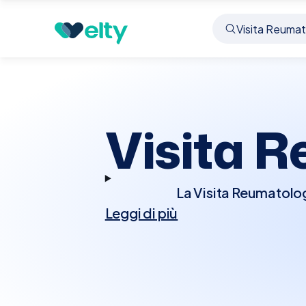
Prenota visita
Visita Reumatologica
Lucca
Visita 
La Visita Reumatolog
Leggi di più
disturbi del sistema 
lupus, spondilite anchi
storia medica e condurr
tessuti molli per ri
richiesti esami di la