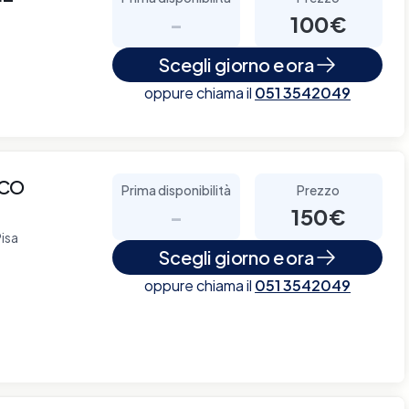
-
100€
Scegli giorno e ora
oppure chiama il
051 3542049
ICO
Prima disponibilità
Prezzo
-
150€
Pisa
Scegli giorno e ora
oppure chiama il
051 3542049