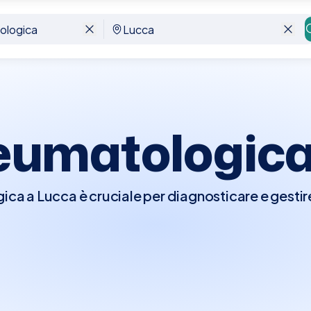
Reumatologic
ica a Lucca è cruciale per diagnosticare e gestire
muscolo-scheletrico e del tessuto connettivo, co
losante, e osteoartrite. Durante la visita, il reum
à un esame fisico dettagliato, focalizzandosi su 
levare eventuali segni di infiammazione o deformi
boratorio e di imaging, come la radiografia o la ri