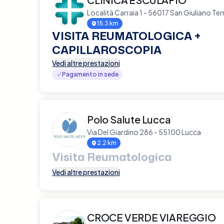
Località Carraia 1 - 56017 San Giuliano Te
15.3 km
VISITA REUMATOLOGICA +
CAPILLAROSCOPIA
Vedi altre prestazioni
Pagamento in sede
Polo Salute Lucca
Via Del Giardino 286 - 55100 Lucca
2.2 km
Visita Reumatologica
Vedi altre prestazioni
CROCE VERDE VIAREGGIO