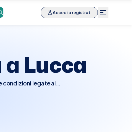
Accedi o registrati
a a
Lucca
 condizioni legate ai
me artrite reumatoide,
atologo esaminerà la tua
articolazioni, muscoli e
tà. Potrebbero essere
sonanza magnetica, per