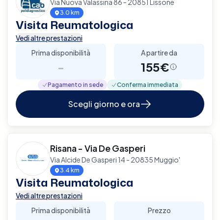
Via Nuova Valassina 86 - 20851 Lissone
3.0 km
Visita Reumatologica
Vedi altre prestazioni
Prima disponibilità
A partire da
-
155€
Pagamento in sede
Conferma immediata
Scegli giorno e ora
Risana - Via De Gasperi
Via Alcide De Gasperi 14 - 20835 Muggio'
3.4 km
Visita Reumatologica
Vedi altre prestazioni
Prima disponibilità
Prezzo