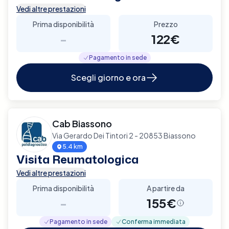
Vedi altre prestazioni
Prima disponibilità
Prezzo
-
122€
Pagamento in sede
Scegli giorno e ora
Cab Biassono
Via Gerardo Dei Tintori 2 - 20853 Biassono
5.4 km
Visita Reumatologica
Vedi altre prestazioni
Prima disponibilità
A partire da
-
155€
Pagamento in sede
Conferma immediata