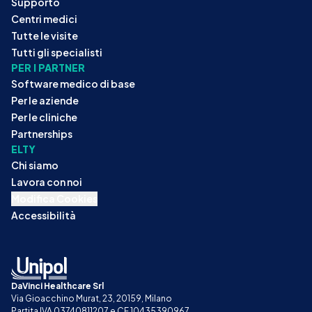
Supporto
Centri medici
Tutte le visite
Tutti gli specialisti
PER I PARTNER
Software medico di base
Per le aziende
Per le cliniche
Partnerships
ELTY
Chi siamo
Lavora con noi
Modifica Cookies
Accessibilità
DaVinci Healthcare Srl
Via Gioacchino Murat, 23, 20159, Milano
Partita IVA 03740811207 e CF 10435390967