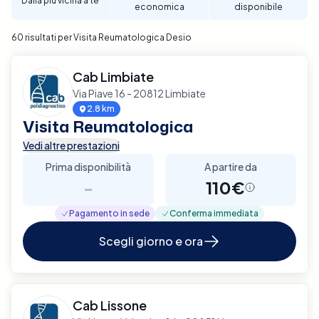
Dalla più vicina a te
economica
disponibile
ricevere il trattamento più adeguato a Desio.
60 risultati per Visita Reumatologica Desio
Cab Limbiate
Via Piave 16 - 20812 Limbiate
2.8 km
Visita Reumatologica
Vedi altre prestazioni
Prima disponibilità
A partire da
-
110€
Pagamento in sede
Conferma immediata
Scegli giorno e ora
Cab Lissone