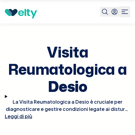
Prenota visita
Visita Reumatologica
Desio
Visita
Reumatologica a
Desio
La Visita Reumatologica a Desio è cruciale per
diagnosticare e gestire condizioni legate ai disturbi
Leggi di più
del sistema muscolo-scheletrico e del tessuto
connettivo, come artrite reumatoide, lupus,
spondilite anchilosante, e osteoartrite. Durante la