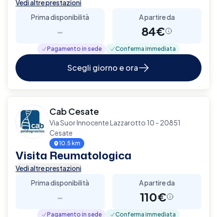
Vedi altre prestazioni
Prima disponibilità
A partire da
-
84€
Pagamento in sede
Conferma immediata
Scegli giorno e ora
Cab Cesate
Via Suor Innocente Lazzarotto 10 - 20851
Cesate
10.5 km
Visita Reumatologica
Vedi altre prestazioni
Prima disponibilità
A partire da
-
110€
Pagamento in sede
Conferma immediata