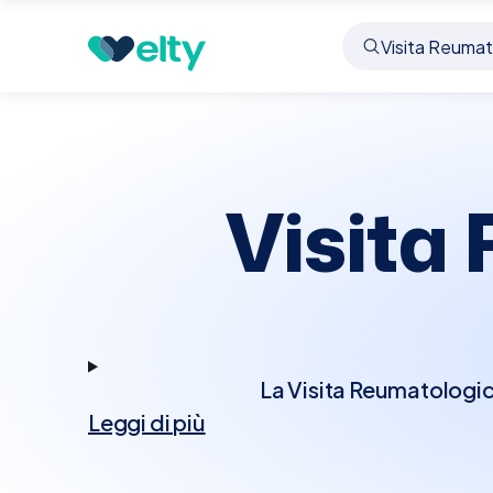
Prenota visita
Visita Reumatologica
Aci Caten
Visita
La Visita Reumatologica
Leggi di più
disturbi del sistema 
lupus, spondilite anchi
storia medica e condurr