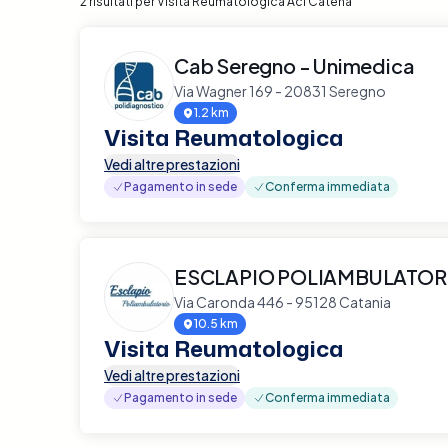
2 risultati per Visita Reumatologica Aci Catena
Cab Seregno - Unimedica
Via Wagner 169 - 20831 Seregno
1.2 km
Visita Reumatologica
Vedi altre prestazioni
Pagamento in sede
Conferma immediata
ESCLAPIO POLIAMBULATOR
Via Caronda 446 - 95128 Catania
10.5 km
Visita Reumatologica
Vedi altre prestazioni
Pagamento in sede
Conferma immediata