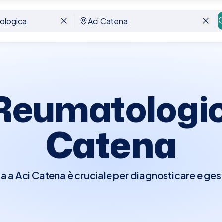
a
 Reumatologi
Catena
 a Aci Catena è cruciale per diagnosticare e gest
muscolo-scheletrico e del tessuto connettivo, co
losante, e osteoartrite. Durante la visita, il reum
à un esame fisico dettagliato, focalizzandosi su 