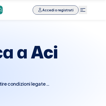
Accedi o registrati
ca a
Aci
ire condizioni legate ai
me artrite reumatoide,
atologo esaminerà la tua
articolazioni, muscoli e