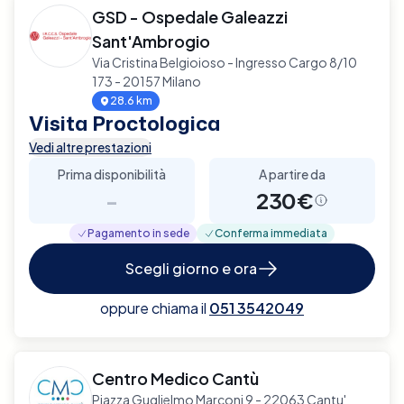
GSD - Ospedale Galeazzi
Sant'Ambrogio
Via Cristina Belgioioso - Ingresso Cargo 8/10
173 - 20157 Milano
28.6 km
Visita Proctologica
Vedi altre prestazioni
Prima disponibilità
A partire da
-
230€
Pagamento in sede
Conferma immediata
Scegli giorno e ora
oppure chiama il
051 3542049
Centro Medico Cantù
Piazza Guglielmo Marconi 9 - 22063 Cantu'