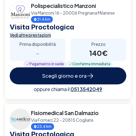
Polispecialistico Manzoni
Via Manzoni 16 - 20006 Pregnana Milanese
21.4 km
Visita Proctologica
Vedi altre prestazioni
Prima disponibilità
Prezzo
-
140€
Pagamento in sede
Conferma immediata
Scegli giorno e ora
oppure chiama il
051 3542049
Fisiomedical San Dalmazio
Via Fornaci 22 - 20815 Cogliate
23.4 km
Visita Proctologica