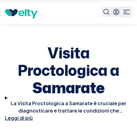
Prenota visita
Visita Proctologica
Samarate
Visita
Proctologica a
Samarate
La Visita Proctologica a Samarate è cruciale per
diagnosticare e trattare le condizioni che
Leggi di più
affliggono il retto e l'ano, come emorroidi, fissure
anali, fistole, e altre patologie proctologiche.
Durante la visita, il proctologo eseguirà un esame