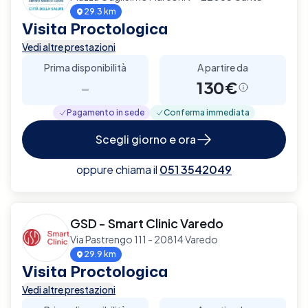
29.3 km
Visita Proctologica
Vedi altre prestazioni
Prima disponibilità
A partire da
-
130€
Pagamento in sede
Conferma immediata
Scegli giorno e ora
oppure chiama il
051 3542049
GSD - Smart Clinic Varedo
Via Pastrengo 111 - 20814 Varedo
29.9 km
Visita Proctologica
Vedi altre prestazioni