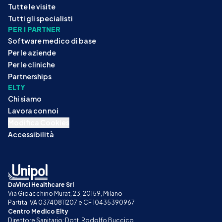
Tutte le visite
Tutti gli specialisti
PER I PARTNER
Software medico di base
Per le aziende
Per le cliniche
Partnerships
ELTY
Chi siamo
Lavora con noi
Modifica Cookies
Accessibilità
DaVinci Healthcare Srl
Via Gioacchino Murat, 23, 20159, Milano
Partita IVA 03740811207 e CF 10435390967
Centro Medico Elty
Direttore Sanitario: Dott. Rodolfo Buccico