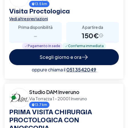
13.5 km
Visita Proctologica
Vedi altre prestazioni
Prima disponibilità
A partire da
-
150€
Pagamento in sede
Conferma immediata
Scegli giorno e ora
oppure chiama il
051 3542049
Studio DAM Inveruno
Via Torrazza 1 - 20001 Inveruno
13.7 km
PRIMA VISITA CHIRURGIA
PROCTOLOGICA CON
ANOSCOPIA