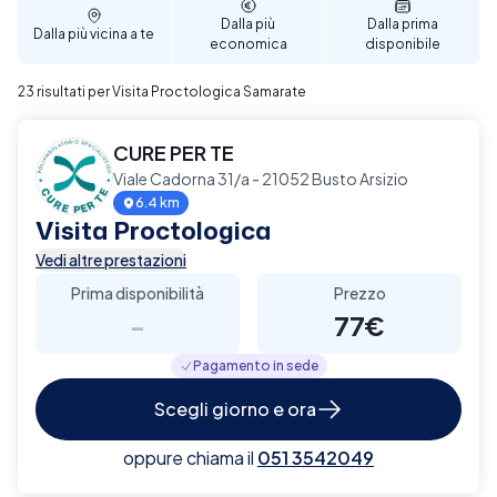
Dalla più
Dalla prima
Dalla più vicina a te
economica
disponibile
23 risultati per Visita Proctologica Samarate
CURE PER TE
Viale Cadorna 31/a - 21052 Busto Arsizio
6.4 km
Visita Proctologica
Vedi altre prestazioni
Prima disponibilità
Prezzo
-
77€
Pagamento in sede
Scegli giorno e ora
oppure chiama il
051 3542049