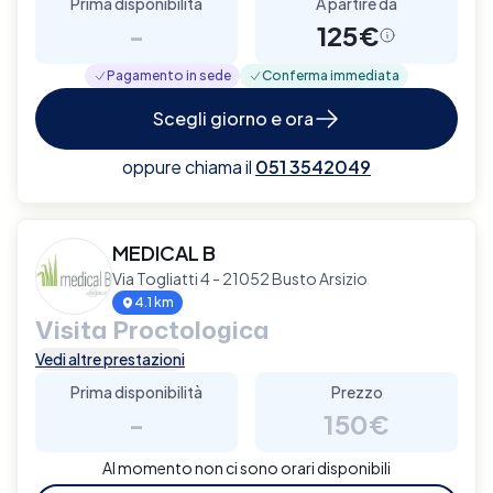
Prima disponibilità
A partire da
-
125€
Pagamento in sede
Conferma immediata
Scegli giorno e ora
oppure chiama il
051 3542049
MEDICAL B
Via Togliatti 4 - 21052 Busto Arsizio
4.1 km
Visita Proctologica
Vedi altre prestazioni
Prima disponibilità
Prezzo
-
150€
Al momento non ci sono orari disponibili