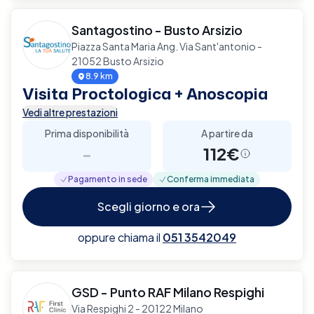
Santagostino - Busto Arsizio
Piazza Santa Maria Ang. Via Sant'antonio -
21052 Busto Arsizio
8.9 km
Visita Proctologica + Anoscopia
Vedi altre prestazioni
Prima disponibilità
A partire da
-
112€
Pagamento in sede
Conferma immediata
Scegli giorno e ora
oppure chiama il
051 3542049
GSD - Punto RAF Milano Respighi
Via Respighi 2 - 20122 Milano