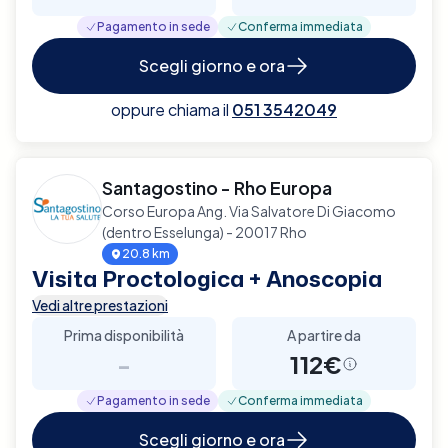
Pagamento in sede
Conferma immediata
Scegli giorno e ora
oppure chiama il
051 3542049
Santagostino - Rho Europa
Corso Europa Ang. Via Salvatore Di Giacomo
(dentro Esselunga) - 20017 Rho
20.8 km
Visita Proctologica + Anoscopia
Vedi altre prestazioni
Prima disponibilità
A partire da
-
112€
Pagamento in sede
Conferma immediata
Scegli giorno e ora