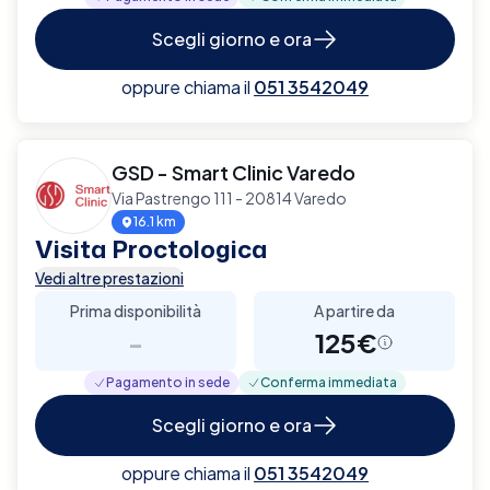
Scegli giorno e ora
oppure chiama il
051 3542049
GSD - Smart Clinic Varedo
Via Pastrengo 111 - 20814 Varedo
16.1 km
Visita Proctologica
Vedi altre prestazioni
Prima disponibilità
A partire da
-
125€
Pagamento in sede
Conferma immediata
Scegli giorno e ora
oppure chiama il
051 3542049