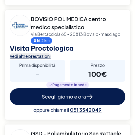
BOVISIO POLIMEDICA centro
medico specialistico
Via Bertacciola 65 - 20813 Bovisio-masciago
16.2 km
Visita Proctologica
Vedi altre prestazioni
Prima disponibilità
Prezzo
-
100€
Pagamento in sede
Scegli giorno e ora
oppure chiama il
051 3542049
GSD - Poliambulatorio San Raffaele