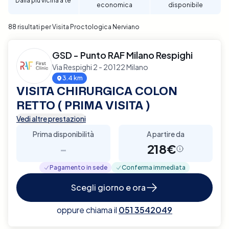
Dalla più vicina a te
economica
disponibile
88 risultati per Visita Proctologica Nerviano
GSD - Punto RAF Milano Respighi
Via Respighi 2 - 20122 Milano
3.4 km
VISITA CHIRURGICA COLON
RETTO ( PRIMA VISITA )
Vedi altre prestazioni
Prima disponibilità
A partire da
-
218€
Pagamento in sede
Conferma immediata
Scegli giorno e ora
oppure chiama il
051 3542049