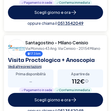
Pagamento in sede
Conferma immediata
Scegli giorno e ora
oppure chiama il
051 3542049
Santagostino - Milano Cenisio
Via Monviso 43 Ang. Via Cenisio - 20154 Milano
17.3 km
Visita Proctologica + Anoscopia
Vedi altre prestazioni
Prima disponibilità
A partire da
-
112€
Pagamento in sede
Conferma immediata
Scegli giorno e ora
oppure chiama il
051 3542049