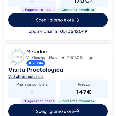
-
170€
Pagamento in sede
Conferma immediata
Scegli giorno e ora
oppure chiama il
051 3542049
Metadoc
Via Giuseppe Mazzini 6 - 20030 Senago
12.0 km
Visita Proctologica
Vedi altre prestazioni
Prima disponibilità
Prezzo
-
147€
Pagamento in sede
Conferma immediata
Scegli giorno e ora