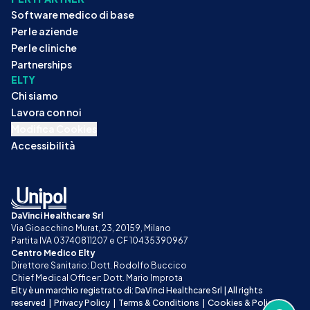
Software medico di base
Per le aziende
Per le cliniche
Partnerships
ELTY
Chi siamo
Lavora con noi
Modifica Cookies
Accessibilità
DaVinci Healthcare Srl
Via Gioacchino Murat, 23, 20159, Milano
Partita IVA 03740811207 e CF 10435390967
Centro Medico Elty
Direttore Sanitario: Dott. Rodolfo Buccico
Chief Medical Officer: Dott. Mario Improta
Elty è un marchio registrato di: DaVinci Healthcare Srl | All rights 
reserved
|
Privacy Policy
|
Terms & Conditions
|
Cookies & Policy