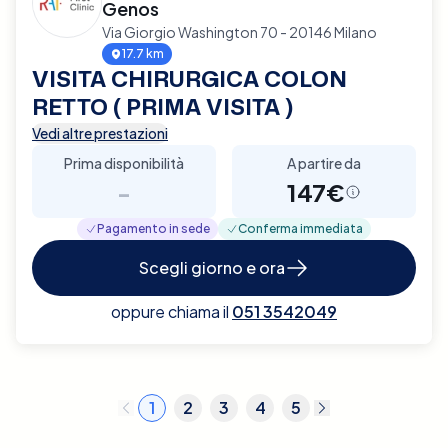
Genos
Via Giorgio Washington 70 - 20146 Milano
17.7 km
VISITA CHIRURGICA COLON
RETTO ( PRIMA VISITA )
Vedi altre prestazioni
Prima disponibilità
A partire da
-
147€
Pagamento in sede
Conferma immediata
Scegli giorno e ora
oppure chiama il
051 3542049
1
2
3
4
5