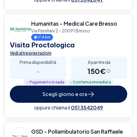
Humanitas - Medical Care Bresso
Via Patellani 2 - 20091 Bresso
17.4 km
Visita Proctologica
Vedi altre prestazioni
Prima disponibilità
A partire da
-
150€
Pagamento in sede
Conferma immediata
Scegli giorno e ora
oppure chiama il
051 3542049
GSD - Poliambulatorio San Raffaele