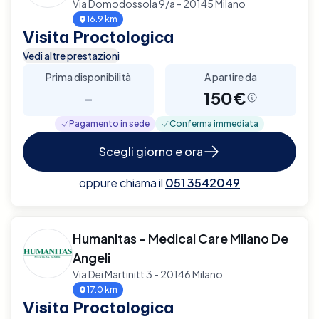
Via Domodossola 9/a - 20145 Milano
16.9 km
Visita Proctologica
Vedi altre prestazioni
Prima disponibilità
A partire da
-
150€
Pagamento in sede
Conferma immediata
Scegli giorno e ora
oppure chiama il
051 3542049
Humanitas - Medical Care Milano De
Angeli
Via Dei Martinitt 3 - 20146 Milano
17.0 km
Visita Proctologica