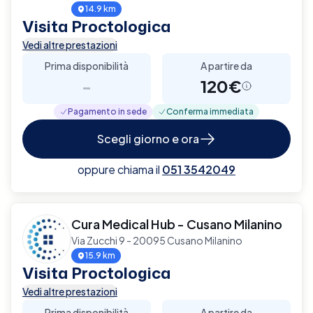
14.9 km
Visita Proctologica
Vedi altre prestazioni
Prima disponibilità
A partire da
-
120€
Pagamento in sede
Conferma immediata
Scegli giorno e ora
oppure chiama il
051 3542049
Cura Medical Hub - Cusano Milanino
Via Zucchi 9 - 20095 Cusano Milanino
15.9 km
Visita Proctologica
Vedi altre prestazioni
Prima disponibilità
A partire da