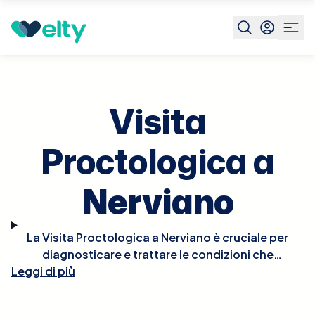
Prenota visita
Visita Proctologica
Nerviano
Visita
Proctologica a
Nerviano
La Visita Proctologica a Nerviano è cruciale per
diagnosticare e trattare le condizioni che
Leggi di più
affliggono il retto e l'ano, come emorroidi, fissure
anali, fistole, e altre patologie proctologiche.
Durante la visita, il proctologo eseguirà un esame