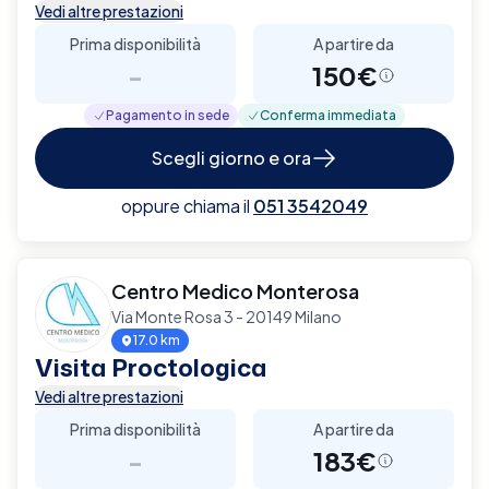
Vedi altre prestazioni
Prima disponibilità
A partire da
-
150€
Pagamento in sede
Conferma immediata
Scegli giorno e ora
oppure chiama il
051 3542049
Centro Medico Monterosa
Via Monte Rosa 3 - 20149 Milano
17.0 km
Visita Proctologica
Vedi altre prestazioni
Prima disponibilità
A partire da
-
183€