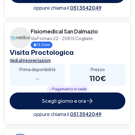
oppure chiama il
051 3542049
Fisiomedical San Dalmazio
Via Fornaci 22 - 20815 Cogliate
13.0 km
Visita Proctologica
Vedi altre prestazioni
Prima disponibilità
Prezzo
-
110€
Pagamento in sede
Scegli giorno e ora
oppure chiama il
051 3542049