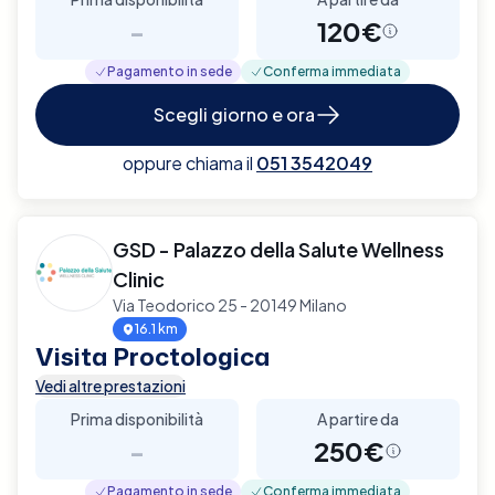
-
120€
Pagamento in sede
Conferma immediata
Scegli giorno e ora
oppure chiama il
051 3542049
GSD - Palazzo della Salute Wellness
Clinic
Via Teodorico 25 - 20149 Milano
16.1 km
Visita Proctologica
Vedi altre prestazioni
Prima disponibilità
A partire da
-
250€
Pagamento in sede
Conferma immediata