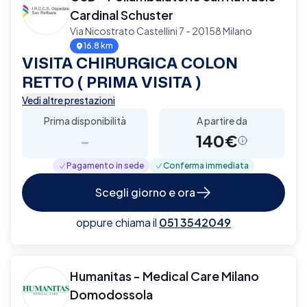
Cardinal Schuster
Via Nicostrato Castellini 7 - 20158 Milano
16.8 km
VISITA CHIRURGICA COLON
RETTO ( PRIMA VISITA )
Vedi altre prestazioni
Prima disponibilità
A partire da
-
140€
Pagamento in sede
Conferma immediata
Scegli giorno e ora
oppure chiama il
051 3542049
Humanitas - Medical Care Milano
Domodossola