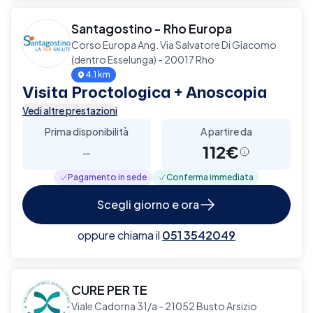
Santagostino - Rho Europa
Corso Europa Ang. Via Salvatore Di Giacomo
(dentro Esselunga) - 20017 Rho
4.1 km
Visita Proctologica + Anoscopia
Vedi altre prestazioni
Prima disponibilità
A partire da
-
112€
Pagamento in sede
Conferma immediata
Scegli giorno e ora
oppure chiama il
051 3542049
CURE PER TE
Viale Cadorna 31/a - 21052 Busto Arsizio