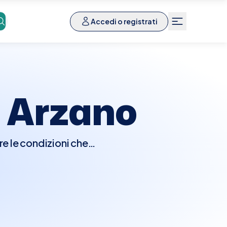
Accedi o registrati
a
Arzano
re le condizioni che
 patologie proctologiche.
che potrebbe includere
gnostiche come una
n inferiore. Questo tipo
anale, sanguinamento,