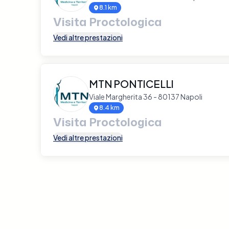
8.1 km
Visita Proctologica
Vedi altre prestazioni
MTN PONTICELLI
Viale Margherita 36 - 80137 Napoli
8.4 km
Visita Proctologica
Vedi altre prestazioni