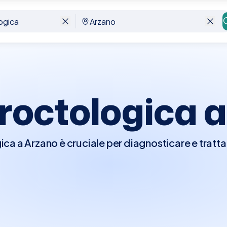
Proctologica 
ica a Arzano è cruciale per diagnosticare e tratta
ano, come emorroidi, fissure anali, fistole, e altre
 proctologo eseguirà un esame fisico dettagliato, 
ettale e, se necessario, ulteriori procedure dia
inare visivamente l'interno del retto e del colo
te per chiunque sperimenti sintomi come dolore 