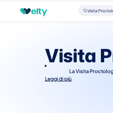
Prenota visita
Visita Proctologica
Arzano
Visita 
La Visita Proctolog
Leggi di più
affliggono il retto e l'
Durante la visita, il
un'esplorazione r
sigmoidoscopia per esam
di visita è importan