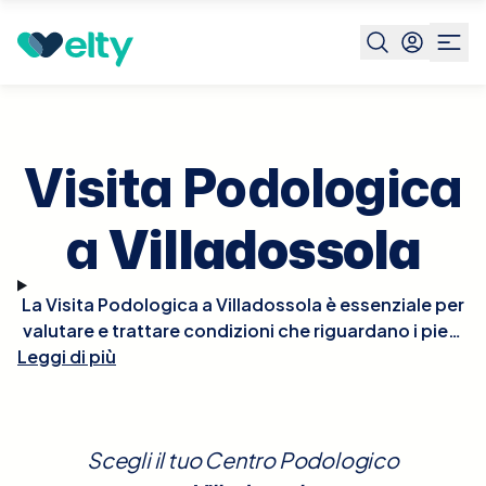
Prenota visita
Visita Podologica
Villadossola
Visita Podologica
a
Villadossola
La Visita Podologica a Villadossola è essenziale per
valutare e trattare condizioni che riguardano i piedi
e le strutture correlate. Durante la visita, il podologo
Leggi di più
esaminerà dettagliatamente i tuoi piedi, valutando
problemi come calli, unghie incarnite, piede
diabetico, fascite plantare e altre disfunzioni
Scegli il tuo Centro Podologico
biomeccaniche che possono influenzare la