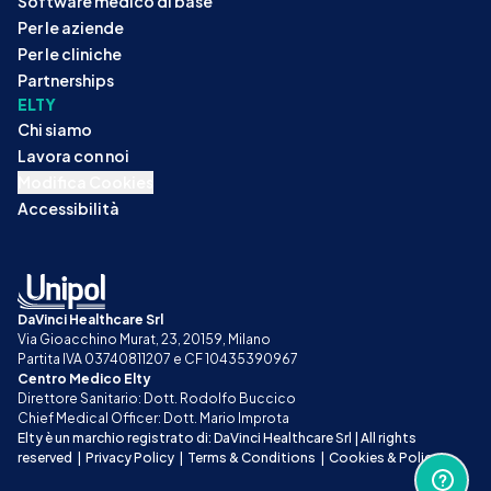
Software medico di base
Per le aziende
Per le cliniche
Partnerships
ELTY
Chi siamo
Lavora con noi
Modifica Cookies
Accessibilità
DaVinci Healthcare Srl
Via Gioacchino Murat, 23, 20159, Milano
Partita IVA 03740811207 e CF 10435390967
Centro Medico Elty
Direttore Sanitario: Dott. Rodolfo Buccico
Chief Medical Officer: Dott. Mario Improta
Elty è un marchio registrato di: DaVinci Healthcare Srl | All rights 
reserved
|
Privacy Policy
|
Terms & Conditions
|
Cookies & Policy