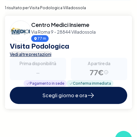
1 risultato per Visita Podologica Villadossola
Centro Medici Insieme
Via Roma 9 - 28844 Villadossola
77 m
Visita Podologica
Vedi altre prestazioni
Prima disponibilità
A partire da
-
77€
Pagamento in sede
Conferma immediata
Scegli giorno e ora