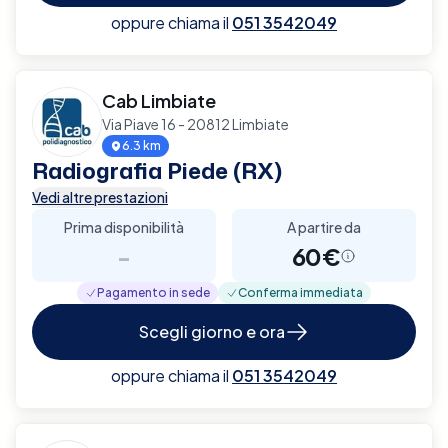
oppure chiama il
051 3542049
Cab Limbiate
Via Piave 16 - 20812 Limbiate
6.3 km
Radiografia Piede (RX)
Vedi altre prestazioni
Prima disponibilità
A partire da
-
60€
Pagamento in sede
Conferma immediata
Scegli giorno e ora
oppure chiama il
051 3542049