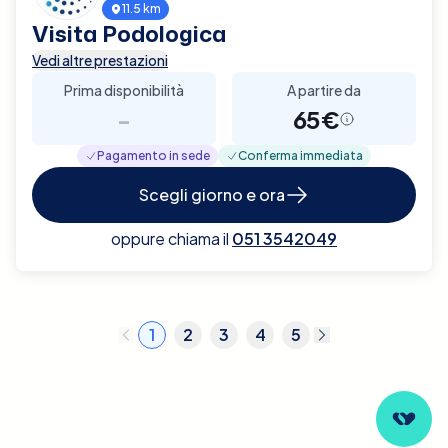
11.5 km
Visita Podologica
Vedi altre prestazioni
Prima disponibilità
A partire da
-
65€
Pagamento in sede
Conferma immediata
Scegli giorno e ora
oppure chiama il
051 3542049
1
2
3
4
5