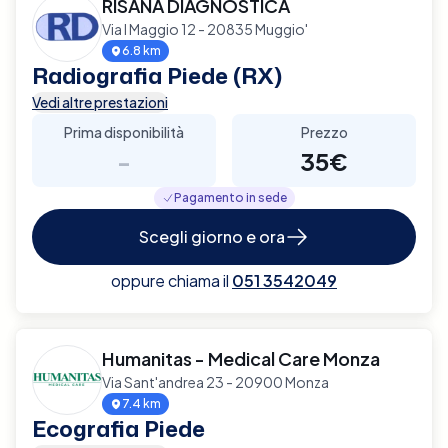
RISANA DIAGNOSTICA
Via I Maggio 12 - 20835 Muggio'
6.8 km
Radiografia Piede (RX)
Vedi altre prestazioni
Prima disponibilità
Prezzo
-
35€
Pagamento in sede
Scegli giorno e ora
oppure chiama il
051 3542049
Humanitas - Medical Care Monza
Via Sant'andrea 23 - 20900 Monza
7.4 km
Ecografia Piede