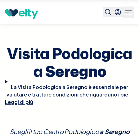
Prenota visita
Visita Podologica
Seregno
Visita Podologica
a
Seregno
La Visita Podologica a Seregno è essenziale per
valutare e trattare condizioni che riguardano i piedi
e le strutture correlate. Durante la visita, il podologo
Leggi di più
esaminerà dettagliatamente i tuoi piedi, valutando
problemi come calli, unghie incarnite, piede
diabetico, fascite plantare e altre disfunzioni
Scegli il tuo Centro Podologico
a
Seregno
biomeccaniche che possono influenzare la