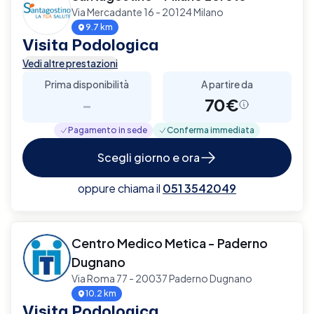
Via Mercadante 16 - 20124 Milano
9.7 km
Visita Podologica
Vedi altre prestazioni
Prima disponibilità
A partire da
-
70€
Pagamento in sede
Conferma immediata
Scegli giorno e ora
oppure chiama il
051 3542049
Centro Medico Metica - Paderno
Dugnano
Via Roma 77 - 20037 Paderno Dugnano
10.2 km
Visita Podologica