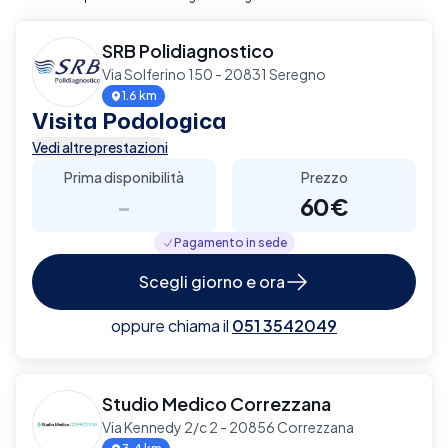
SRB Polidiagnostico
Via Solferino 150 - 20831 Seregno
1.6 km
Visita Podologica
Vedi altre prestazioni
Prima disponibilità
Prezzo
-
60€
Pagamento in sede
Scegli giorno e ora
oppure chiama il
051 3542049
Studio Medico Correzzana
Via Kennedy 2/c 2 - 20856 Correzzana