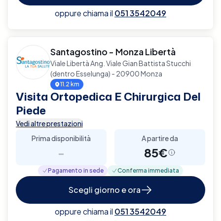
oppure chiama il
051 3542049
Santagostino - Monza Libertà
Viale Libertà Ang. Viale Gian Battista Stucchi
(dentro Esselunga) - 20900 Monza
11.2 km
Visita Ortopedica E Chirurgica Del
Piede
Vedi altre prestazioni
Prima disponibilità
A partire da
-
85€
Pagamento in sede
Conferma immediata
Scegli giorno e ora
oppure chiama il
051 3542049