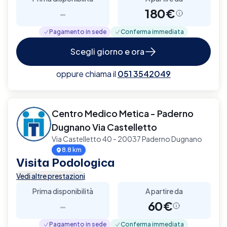
-
180€
Pagamento in sede
Conferma immediata
Scegli giorno e ora
oppure chiama il
051 3542049
Centro Medico Metica - Paderno
Dugnano Via Castelletto
Via Castelletto 40 - 20037 Paderno Dugnano
8.8 km
Visita Podologica
Vedi altre prestazioni
Prima disponibilità
A partire da
-
60€
Pagamento in sede
Conferma immediata