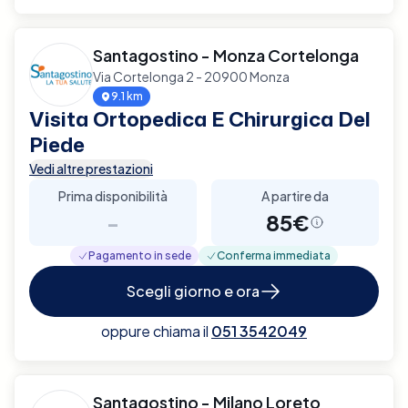
Santagostino - Monza Cortelonga
Via Cortelonga 2 - 20900 Monza
9.1 km
Visita Ortopedica E Chirurgica Del
Piede
Vedi altre prestazioni
Prima disponibilità
A partire da
-
85€
Pagamento in sede
Conferma immediata
Scegli giorno e ora
oppure chiama il
051 3542049
Santagostino - Milano Loreto