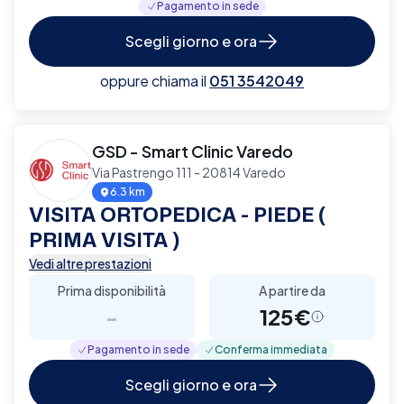
Pagamento in sede
Scegli giorno e ora
oppure chiama il
051 3542049
GSD - Smart Clinic Varedo
Via Pastrengo 111 - 20814 Varedo
6.3 km
VISITA ORTOPEDICA - PIEDE (
PRIMA VISITA )
Vedi altre prestazioni
Prima disponibilità
A partire da
-
125€
Pagamento in sede
Conferma immediata
Scegli giorno e ora