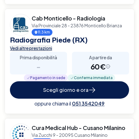
Cab Monticello - Radiologia
Via Provinciale 28 - 23876 Monticello Brianza
11.3 km
Radiografia Piede (RX)
Vedi altre prestazioni
Prima disponibilità
A partire da
-
60€
Pagamento in sede
Conferma immediata
Scegli giorno e ora
oppure chiama il
051 3542049
Cura Medical Hub - Cusano Milanino
Via Zucchi 9 - 20095 Cusano Milanino