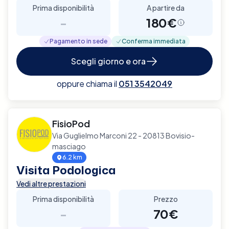
Prima disponibilità
A partire da
-
180€
Pagamento in sede
Conferma immediata
Scegli giorno e ora
oppure chiama il
051 3542049
FisioPod
Via Guglielmo Marconi 22 - 20813 Bovisio-
masciago
6.2 km
Visita Podologica
Vedi altre prestazioni
Prima disponibilità
Prezzo
-
70€