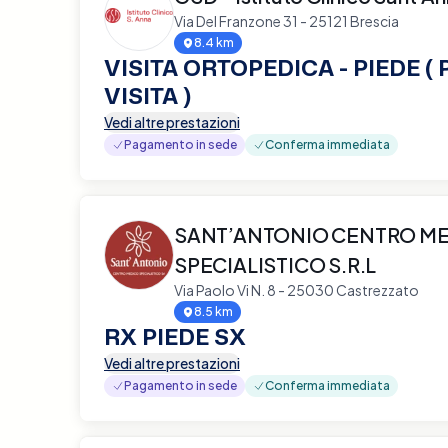
Via Del Franzone 31 - 25121 Brescia
8.4 km
VISITA ORTOPEDICA - PIEDE (
VISITA )
Vedi altre prestazioni
Pagamento in sede
Conferma immediata
SANT’ANTONIO CENTRO M
SPECIALISTICO S.R.L
Via Paolo Vi N. 8 - 25030 Castrezzato
8.5 km
RX PIEDE SX
Vedi altre prestazioni
Pagamento in sede
Conferma immediata