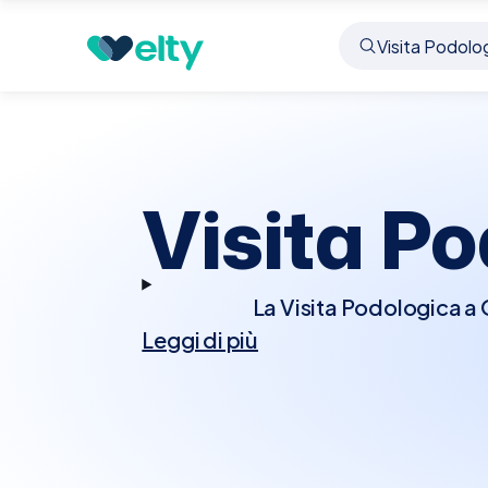
Prenota visita
Visita Podologica
Ospitaletto
Visita P
La Visita Podologica a 
Leggi di più
i piedi e le strutture 
piedi, valutando proble
disfunzioni biomeccani
anche fornire cure spe
migliorare il comfort