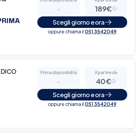
-
189€
 PRIMA
Scegli giorno e ora
oppure chiama il
051 3542049
EDICO
Prima disponibilità
A partire da
-
40€
Scegli giorno e ora
oppure chiama il
051 3542049