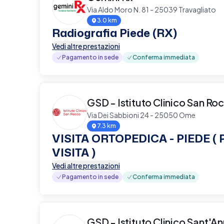
Via Aldo Moro N. 81 - 25039 Travagliato
3.0 km
Radiografia Piede (RX)
Vedi altre prestazioni
Pagamento in sede
Conferma immediata
GSD - Istituto Clinico San Ro
Via Dei Sabbioni 24 - 25050 Ome
7.3 km
VISITA ORTOPEDICA - PIEDE (
VISITA )
Vedi altre prestazioni
Pagamento in sede
Conferma immediata
GSD - Istituto Clinico Sant'A