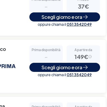
-
37€
Scegli giorno e ora
oppure chiama il
051 3542049
cco
Prima disponibilità
A partire da
-
149€
 PRIMA
Scegli giorno e ora
oppure chiama il
051 3542049
nna
Prima disponibilità
A partire da