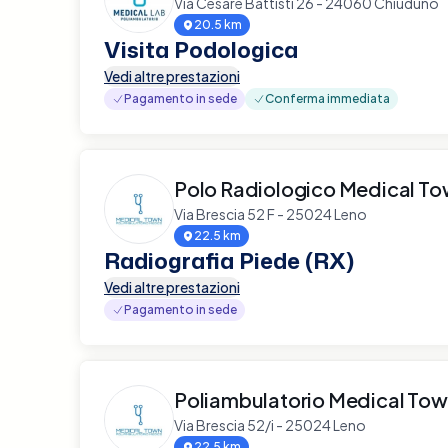
Via Cesare Battisti 26 - 24060 Chiuduno
20.5 km
Visita Podologica
Vedi altre prestazioni
Pagamento in sede
Conferma immediata
Polo Radiologico Medical T
Via Brescia 52 F - 25024 Leno
22.5 km
Radiografia Piede (RX)
Vedi altre prestazioni
Pagamento in sede
Poliambulatorio Medical To
Via Brescia 52/i - 25024 Leno
22.5 km