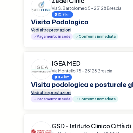
Zadei Clinic
Via S. Bartolomeo 5 - 25128 Brescia
10.9 km
Visita Podologica
Vedi altre prestazioni
Pagamento in sede
Conferma immediata
IGEA MED
Via Montello 75 - 25128 Brescia
11.4 km
Visita podologica e posturale g
Vedi altre prestazioni
Pagamento in sede
Conferma immediata
GSD - Istituto Clinico Città di