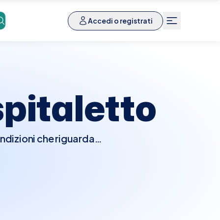
Accedi o registrati
pitaletto
ondizioni che riguardano
 dettagliatamente i tuoi
fascite plantare e altre
ostura. Il podologo può
 plantari su misura per
na Visita Podologica a