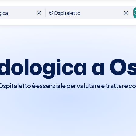
odologica a
Os
Ospitaletto è essenziale per valutare e trattare c
correlate. Durante la visita, il podologo esaminerà
mi come calli, unghie incarnite, piede diabetico, 
che che possono influenzare la camminata e la p
cifiche, consigli su scarpe appropriate e supporti
 e la funzionalità del piede.Con Elty, prenotare u