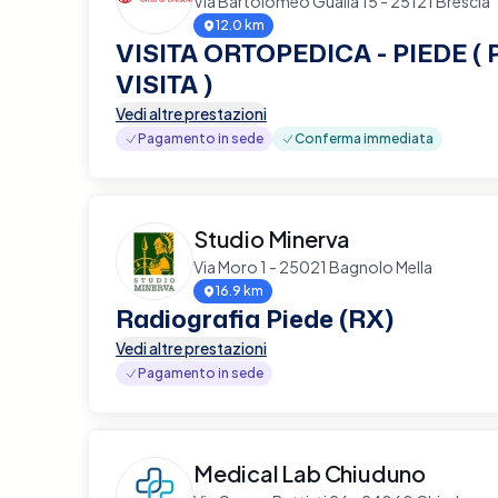
Via Bartolomeo Gualla 15 - 25121 Brescia
12.0 km
VISITA ORTOPEDICA - PIEDE (
VISITA )
Vedi altre prestazioni
Pagamento in sede
Conferma immediata
Studio Minerva
Via Moro 1 - 25021 Bagnolo Mella
16.9 km
Radiografia Piede (RX)
Vedi altre prestazioni
Pagamento in sede
Medical Lab Chiuduno